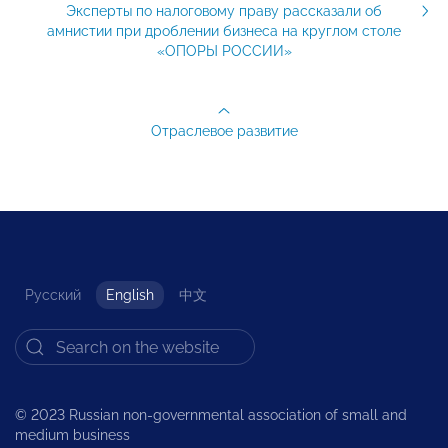
​​Эксперты по налоговому праву рассказали об
амнистии при дроблении бизнеса на круглом столе
«ОПОРЫ РОССИИ»
Отраслевое развитие
Русский
English
中文
© 2023 Russian non-governmental association of small and
medium business