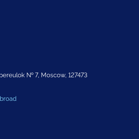
pereulok № 7, Moscow, 127473
Abroad