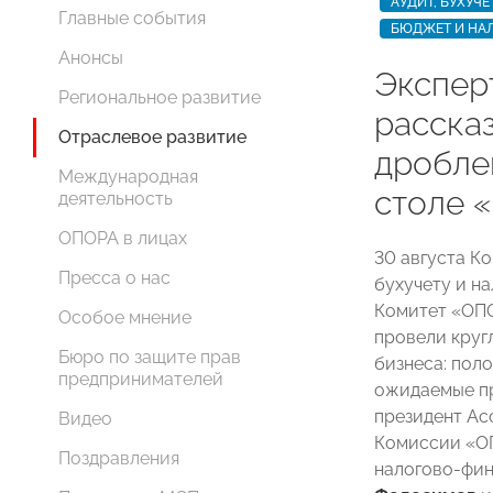
АУДИТ, БУХУЧ
Главные события
БЮДЖЕТ И НА
Анонсы
​​Экспе
Региональное развитие
расска
Отраслевое развитие
дробле
Международная
столе
деятельность
ОПОРА в лицах
30 августа К
Пресса о нас
бухучету и н
Комитет «ОП
Особое мнение
провели круг
Бюро по защите прав
бизнеса: пол
предпринимателей
ожидаемые п
президент Ас
Видео
Комиссии «ОП
Поздравления
налогово-фи