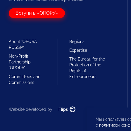
Вступи в «ОПОРУ»
About “OPORA
Regions
RUSSIA”
Expertise
Non-Profit
The Bureau for the
Partnership
Protection of the
“OPORA”
Rights of
Committees and
Entrepreneurs
Commissions
Website developed by —
Flips
Мы используем co
с
политикой конф