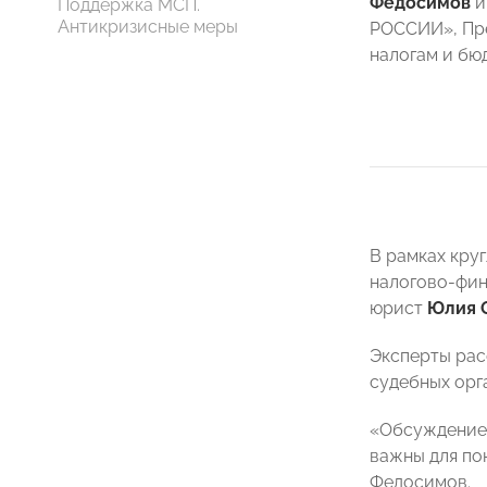
Федосимов
и
Поддержка МСП.
Антикризисные меры
РОССИИ», Пр
налогам и б
В рамках кру
налогово-фин
юрист
Юлия 
Эксперты рас
судебных орг
«Обсуждение 
важны для по
Федосимов.