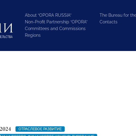
About “OPORA RUSSIA”
The Bureau for the
Non-Profit Partnership “OPORA”
Contacts
Committees and Commissions
Regions
2024
ОТРАСЛЕВОЕ РАЗВИТИЕ