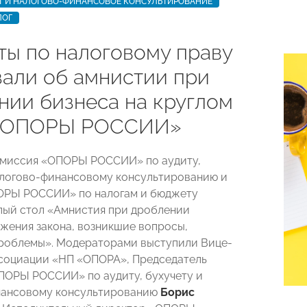
ЕТ И НАЛОГОВО-ФИНАНСОВОЕ КОНСУЛЬТИРОВАНИЕ
ЛОГ
рты по налоговому праву
зали об амнистии при
нии бизнеса на круглом
 «ОПОРЫ РОССИИ»
омиссия «ОПОРЫ РОССИИ» по аудиту,
алогово-финансовому консультированию и
ОРЫ РОССИИ» по налогам и бюджету
лый стол «Амнистия при дроблении
ожения закона, возникшие вопросы,
роблемы». Модераторами выступили Вице-
социации «НП «ОПОРА», Председатель
ОРЫ РОССИИ» по аудиту, бухучету и
нансовому консультированию
Борис