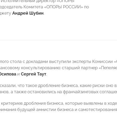
 Исполнительный директор «ОПОРЫ
едседатель Комитета «ОПОРЫ РОССИИ» по
юджету
Андрей Шубин
.
глого стола с докладами выступили эксперты Комиссии 
ансовому консультированию: старший партнер «Пепеляе
Осипова
и
Сергей Таут
.
сказали, что такое дробление бизнеса, какие риски оно 
анов, а также остановились на франчайзинговых соглаше
критериев дробления бизнеса, которые выявлены в ходе
нимания будущей амнистии бизнеса и самотестирования