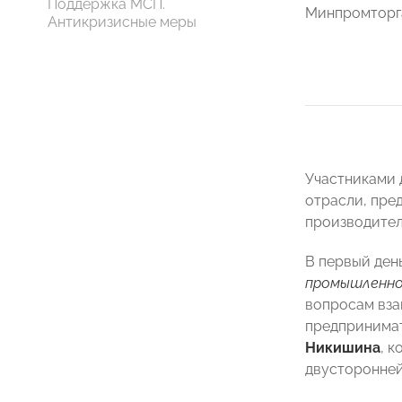
Поддержка МСП.
Минпромторга
Антикризисные меры
Участниками 
отрасли, пре
производител
В первый ден
промышленно
вопросам вза
предпринимат
Никишина
, 
двусторонней