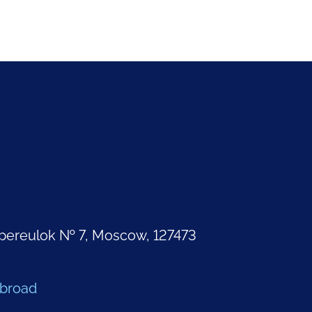
pereulok № 7, Moscow, 127473
Abroad