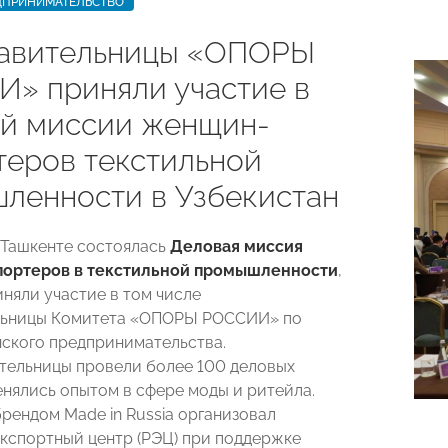
ДПРИНИМАТЕЛЬСТВО
авительницы «ОПОРЫ
» приняли участие в
й миссии женщин-
теров текстильной
ленности в Узбекистан
в Ташкенте состоялась
Деловая миссия
ортеров в текстильной промышленности
,
иняли участие в том числе
льницы Комитета «ОПОРЫ РОССИИ» по
ского предпринимательства.
ельницы провели более 100 деловых
енялись опытом в сфере моды и ритейла.
рендом Made in Russia организовал
кспортный центр (РЭЦ) при поддержке