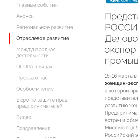
ЖЕНСКОЕ ПРЕ
Главные события
Предст
Анонсы
РОССИИ
Региональное развитие
Делово
Отраслевое развитие
экспор
Международная
деятельность
промыш
ОПОРА в лицах
15-16 марта 
Пресса о нас
женщин-эксп
Особое мнение
в которой пр
представите
Бюро по защите прав
развитию жен
предпринимателей
Предпринимат
Видео
встреч и обм
Миссию под б
Поздравления
Российский э