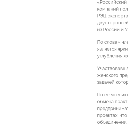
«Российский 
компаний пол
РЭЦ экспорта
двусторонней
из России и 
По словам чл
является ярк
углубления ж
Участвовавша
женского пр
задачей кото
По ее мнению
обмена практ
предпринимат
проектах, чт
объединения.