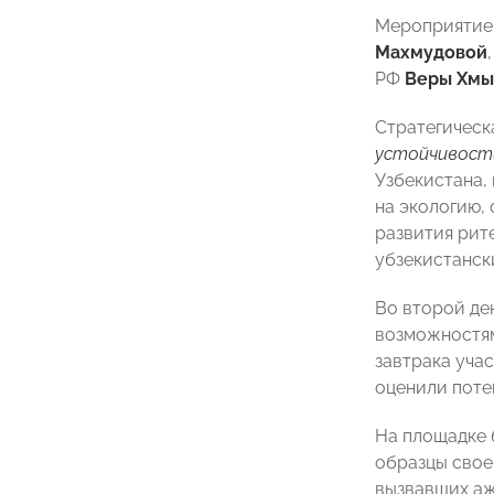
Мероприятие 
Махмудовой
РФ
Веры Хмы
Стратегическ
устойчивост
Узбекистана,
на экологию,
развития рит
убзекистанск
Во второй де
возможностям
завтрака уча
оценили поте
На площадке 
образцы свое
вызвавших аж