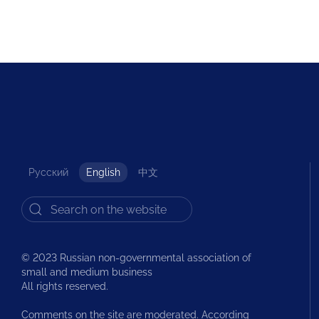
Русский
English
中文
© 2023 Russian non-governmental association of
small and medium business
All rights reserved.
Comments on the site are moderated. According