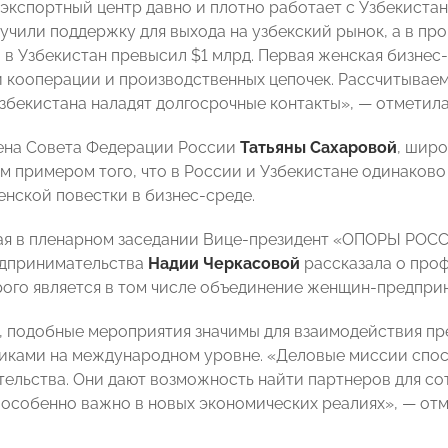
экспортный центр давно и плотно работает с Узбекистано
учили поддержку для выхода на узбекский рынок, а в п
 в Узбекистан превысил $1 млрд. Первая женская бизнес
 кооперации и производственных цепочек. Рассчитываем,
Узбекистана наладят долгосрочные контакты», — отметил
ена Совета Федерации России
Татьяны Сахаровой
, шир
им примером того, что в России и Узбекистане одинаков
енской повестки в бизнес-среде.
я в пленарном заседании Вице-президент «ОПОРЫ РОСС
едпринимательства
Надии Черкасовой
рассказала о про
рого является в том числе объединение женщин-предпри
, подобные мероприятия значимы для взаимодействия пр
иками на международном уровне. «Деловые миссии спо
ельства. Они дают возможность найти партнеров для со
о особенно важно в новых экономических реалиях», — от