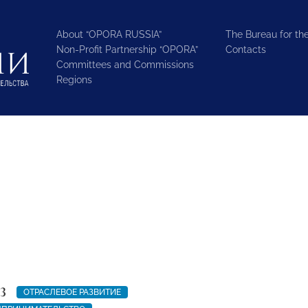
About “OPORA RUSSIA”
The Bureau for the
Non-Profit Partnership “OPORA”
Contacts
Committees and Commissions
Regions
3
ОТРАСЛЕВОЕ РАЗВИТИЕ