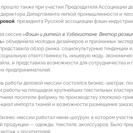
прошло также при участии Председателя Ассоциации д
, директора Департамента легкой промышленности и ле
ровой
, президента Русской ассоциации фэшн-индустри
ая сессия
«Фэшн и ритейл в Узбекистане. Вектор развит
ь»
объединила молодых дизайнеров и признанных экспер
 представила обзор рынка, социокультурные тенденции и
 социальную ответственность, нишевую моду, экономичес
ейла, и представила возможности для сотрудничества и
их предпринимателей.
нь работы деловой миссии состоялся бизнес-завтрак, п
 работы на площадках крупнейших текстильных кластеро
стники посетили фабрику по производству хлопково-три
нциал импорта тканей и возможности размещения заказо
бизнес-миссии работал мини-шоурум, в котором участни
й продукции — одежды, текстиля, аксессуаров. Было пре
иотаж у посетителей.