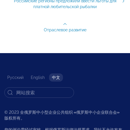
Российские регионы предложили ввести льготы для
платной любительской рыбалки
Отраслевое развитие
Русский
English
中文
© 2023 全俄罗斯中小型企业公共组织
«
俄罗斯中小企业联合会
»
版权所有。
您的评论需经过审核。根据俄罗斯法律法规要求，我站不允许发布