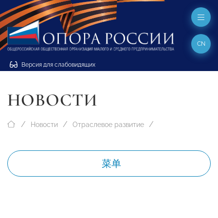
CN
Версия для слабовидящих
НОВОСТИ
Новости
Отраслевое развитие
菜单