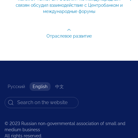
связям обсудил взаимодействие с Центробанком и
международные форумы
Отраслевое развитие
Русский
English
中文
© 2023 Russian non-governmental association of small and
medium business
All rights reserved.