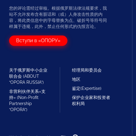
您的评论需经过审核。根据俄罗斯法律法规要求，我
站不允许发布含有脏话和（或）人身攻击性质的内
容，将此类信息中的字母替换为点、破折号等符号同
样属于违规，此外，禁止任何形式的仇恨言论。
Вступи в «ОПОРУ»
关于俄罗斯中小企业
经理局和委员会
联合会 (ABOUT
地区
“OPORA RUSSIA”)
鉴定(Expertise)
非营利伙伴关系«支
持» (Non-Profit
保护企业家和投资者
Partnership
权利局
“OPORA”)