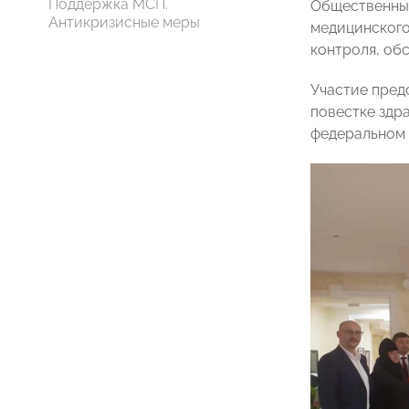
Поддержка МСП.
Общественный
Антикризисные меры
медицинского
контроля, об
Участие пред
повестке здр
федеральном 