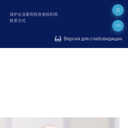
保护企业家和投资者权利局
联系方式
CN
Версия для слабовидящих