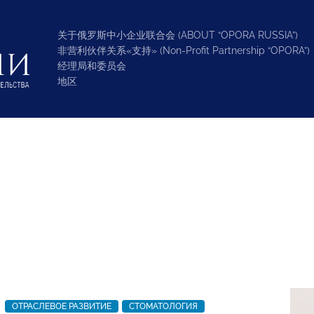
关于俄罗斯中小企业联合会 (ABOUT “OPORA RUSSIA”)
非营利伙伴关系«支持» (Non-Profit Partnership “OPORA”)
经理局和委员会
地区
ОТРАСЛЕВОЕ РАЗВИТИЕ
СТОМАТОЛОГИЯ