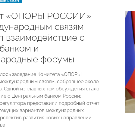
ЫЕ СВЯЗИ
ет «ОПОРЫ РОССИИ»
дународным связям
л взаимодействие с
банком и
ародные форумы
ялось заседание Комитета «ОПОРЫ
международным связям, собравшее около
в. Одной из главных тем обсуждения стало
ие с Центральным банком России:
регулятора представили подробный отчет
текущих вариантов международных
ерспектив развития новых направлений
ва.