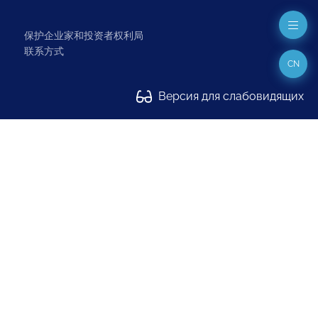
保护企业家和投资者权利局
联系方式
CN
Версия для слабовидящих