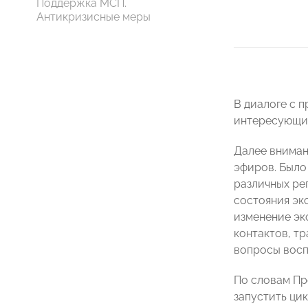
Поддержка МСП.
Антикризисные меры
В диалоге с 
интересующие
Далее вниман
эфиров. Было
различных ре
состояния эк
изменение эк
контактов, т
вопросы восп
По словам П
запустить ци