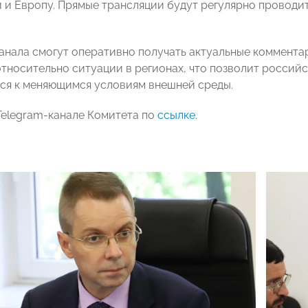
й и Европу. Прямые трансляции будут регулярно проводи
анала смогут оперативно получать актуальные коммент
тносительно ситуации в регионах, что позволит россий
ся к меняющимся условиям внешней среды.
Telegram-канале Комитета по
ссылке
.