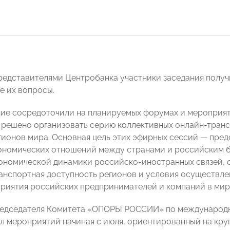
представителями Центробанка участники заседания полу
 их вопросы.
ие сосредоточили на планируемых форумах и мероприяти
 решено организовать серию коллективных онлайн-транс
гионов мира. Основная цель этих эфирных сессий — пред
ономических отношений между странами и российским б
ономической динамики российско-иностранных связей, о
ранспортная доступность регионов и условия осуществл
риятия российских предпринимателей и компаний в мир
редседателя Комитета «ОПОРЫ РОССИИ» по международ
кл мероприятий начиная с июля, ориентированный на кр