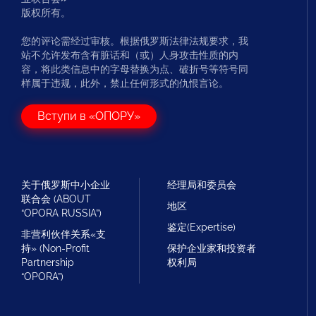
版权所有。
您的评论需经过审核。根据俄罗斯法律法规要求，我
站不允许发布含有脏话和（或）人身攻击性质的内
容，将此类信息中的字母替换为点、破折号等符号同
样属于违规，此外，禁止任何形式的仇恨言论。
Вступи в «ОПОРУ»
关于俄罗斯中小企业
经理局和委员会
联合会 (ABOUT
地区
“OPORA RUSSIA”)
鉴定(Expertise)
非营利伙伴关系«支
持» (Non-Profit
保护企业家和投资者
Partnership
权利局
“OPORA”)