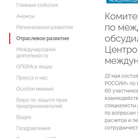
МЕЖДУНАРОДН
Главные события
Комит
Анонсы
по меж
Региональное развитие
обсуди
Отраслевое развитие
Центро
Международная
деятельность
междун
ОПОРА в лицах
22 мая состо
Пресса о нас
РОССИИ» по 
Особое мнение
60 участнико
взаимодейств
Бюро по защите прав
специалисты 
предпринимателей
по вопросам 
Видео
расчетов и п
сотрудничест
Поздравления