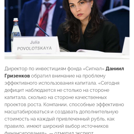
Директор по инвестициям фонда «Сигнал»
Даниил
Гризенков
обратил внимание на проблему
эффективного использования капитала. «Сегодня
дефицит наблюдается не столько на стороне
капитала, сколько на стороне качественных
проектов роста. Компании, способные эффективно
масштабироваться и создавать дополнительную
стоимость на каждый привлеченный рубль, как
правило, имеют широкий выбор источников
финансирования», — отметил эксперт.