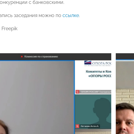
конкуренции с банковскими.
апись заседания можно по
ссылке
.
 Freepik