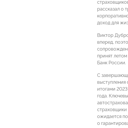
страховщиков
рассказал о 
корпоративно
доход для жи
Виктор Дубро
вперед, поэт
сопровождени
принят летом
Банк России.
С завершающи
выступления 
итогами 2023
года. Ключев
автострахова
страховщики 
ожидается по
о гарантиров