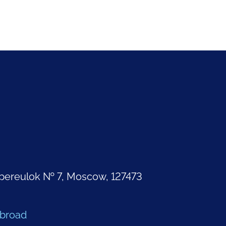
pereulok № 7, Moscow, 127473
Abroad