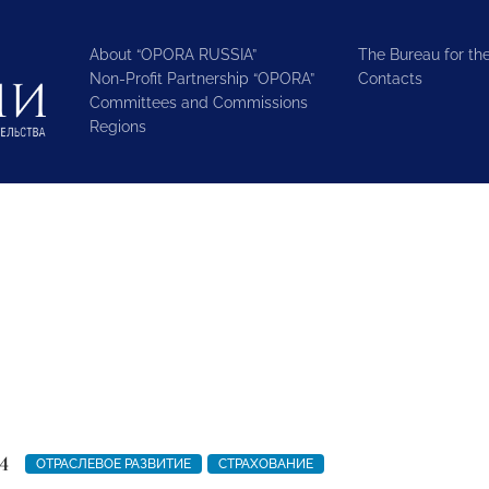
About “OPORA RUSSIA”
The Bureau for the
Non-Profit Partnership “OPORA”
Contacts
Committees and Commissions
Regions
4
ОТРАСЛЕВОЕ РАЗВИТИЕ
СТРАХОВАНИЕ