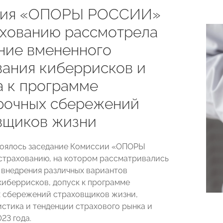
сия «ОПОРЫ РОССИИ»
ахованию рассмотрела
ние вмененного
вания киберрисков и
а к программе
рочных сбережений
вщиков жизни
тоялось заседание Комиссии «ОПОРЫ
трахованию, на котором рассматривались
внедрения различных вариантов
киберрисков, допуск к программе
 сбережений страховщиков жизни,
истика и тенденции страхового рынка и
23 года.