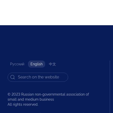
Русский
English
中文
© 2023 Russian non-governmental association of
small and medium business
All rights reserved.