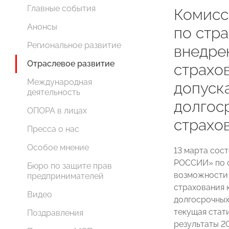
Главные события
Комис
Анонсы
по стр
Региональное развитие
внедре
Отраслевое развитие
страхо
Международная
допуск
деятельность
долгос
ОПОРА в лицах
страхо
Пресса о нас
Особое мнение
13 марта сос
РОССИИ» по с
Бюро по защите прав
возможности 
предпринимателей
страхования 
Видео
долгосрочных
текущая стат
Поздравления
результаты 20