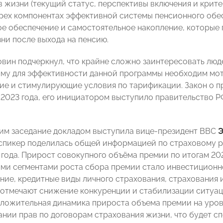
 жизни (текущий статус, перспективы включения и крите
трех компонентах эффективной системы пенсионного обе
е обеспечение и самостоятельное накопление, которые
зни после выхода на пенсию.
вин подчеркнул, что крайне сложно заинтересовать люд
ому для эффективности данной программы необходим м
е и стимулирующие условия по тарификации. Закон о 
 2023 года, его инициатором выступило правительство 
м заседание докладом выступила вице-президент ВВС
Э
спикер поделилась общей информацией по страховому р
 года. Прирост совокупного объёма премии по итогам 20
ыми сегментами роста сбора премии стало инвестиционн
ние, кредитные виды личного страхования, страхования 
отмечают снижение конкуренции и стабилизации ситуации
ложительная динамика прироста объема премии на уровн
ании прав по договорам страхования жизни, что будет 