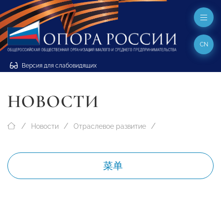
CN
Версия для слабовидящих
НОВОСТИ
Новости
Отраслевое развитие
菜单