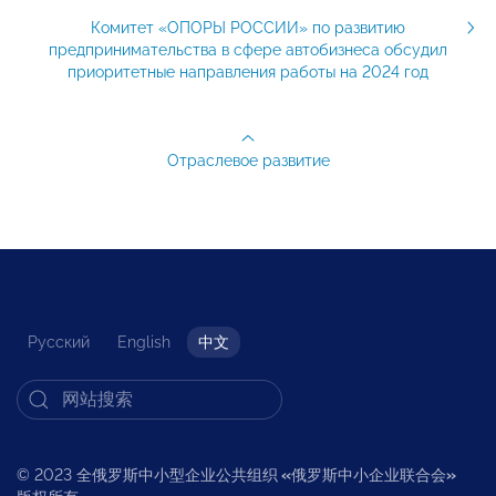
Комитет «ОПОРЫ РОССИИ» по развитию
предпринимательства в сфере автобизнеса обсудил
приоритетные направления работы на 2024 год
Отраслевое развитие
Русский
English
中文
© 2023 全俄罗斯中小型企业公共组织
«
俄罗斯中小企业联合会
»