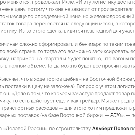
ро меняются, продолжает Илле. «И эту логистику достат
нее в цену, потому что она не зависит от производител
этом месяце по определенной цене, но железнодорожный с
остаток товара перенесется на следующий месяц, в кото
истику. Из-за этого сделка видится невыгодной для учас
ричинам сложно сформировать и бенчмарк по таким това
о всей стране, то тогда это возможно зафиксировать, ес
ку, например, на квартал и будет понятно, что вагоны п
ы в полном объеме. Тогда можно будет все просчитывать»
ъясняет, что в ходе торгов щебнем на Восточной бирже у
ь поставки в цену не заложена). Вопрос с учетом логист
т он. «Дело в том, что карьеры зачастую продают товар 
чику, то есть действует еще и как трейдер. Мы же предл
 транспортных расходов — для этого хотим предложить 
варных поставок (на базе Восточной биржи. —
РБК
)», — 
а «Деловой России» по строительству
Альберт Попов
по