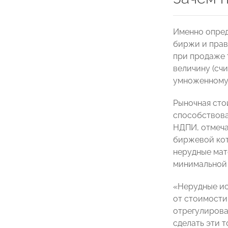
Именно опред
биржи и прав
при продаже 
величину (счи
умноженному 
Рыночная сто
способствова
НДПИ, отмеча
биржевой кот
нерудные мат
минимальной 
«Нерудные ис
от стоимости 
отрегулирова
сделать эти 