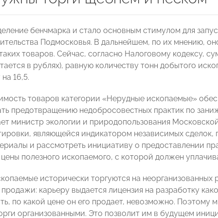
еление бенчмарка и стало основным стимулом для запуск
ительства Подмосковья. В дальнейшем, по их мнению, о
таких товаров. Сейчас, согласно Налоговому кодексу, 
тается в рублях), равную количеству тонн добытого иско
на 16,5.
имость товаров категории «Нерудные ископаемые» обесп
ть предотвращению недобросовестных практик по зани
ет министр экологии и природопользования Московско
ировки, являющейся индикатором независимых сделок, 
ериалы и рассмотреть инициативу о предоставлении пр
цены полезного ископаемого, с которой должен уплачив
копаемые исторически торгуются на неорганизованных 
продажи: карьеру выдается лицензия на разработку како
ть, по какой цене он его продает, невозможно. Поэтому
торги организованными. Это позволит им в будущем иниц