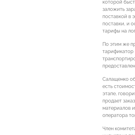
которой быст
заложить зара
поставкой в 
поставки, и 
тарифы на лог
По этим же п
тарификатор п
транспортиров
предоставлен
Салащенко об
есть стоимост
этапе, говори
продает заказ
материалов и
оператора то
Член комитет