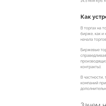
14,5 млн куб.
Как устр
В торгах на 
бирже, как и 
начала торго
Биржевые тор
справедливая
производящих
контракты).
В частности,
компаний при 
дополнительн
Зачем 