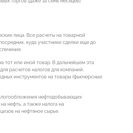
вых торгов (даже за семь месяцев).
еские лица. Все расчеты на товарной
посредник, куда участники сделки еще до
спечения.
а тот или иной товар. В дальнейшем эта
для расчетов налогов для компаний,
одных инструментов на товары (фьючерсные
 налогообложения нефтедобывающих
на нефть, а также налога на
цизов на нефтяное сырье.