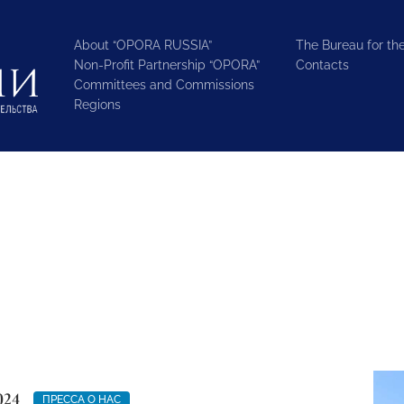
About “OPORA RUSSIA”
The Bureau for the
Non-Profit Partnership “OPORA”
Contacts
Committees and Commissions
Regions
024
ПРЕССА О НАС