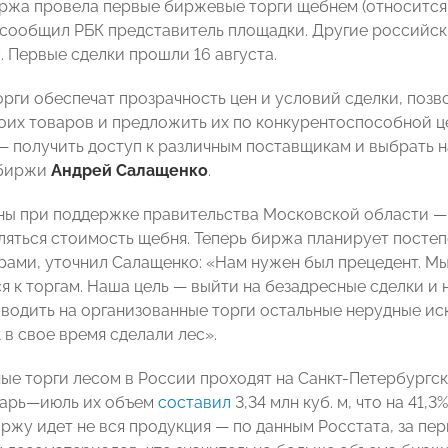
ржа провела первые биржевые торги щебнем (относится
 сообщил РБК представитель площадки. Другие российск
. Первые сделки прошли 16 августа.
рги обеспечат прозрачность цен и условий сделки, поз
оих товаров и предложить их по конкурентоспособной ц
— получить доступ к различным поставщикам и выбрать н
 биржи
Андрей Салащенко
.
ны при поддержке правительства Московской области — 
ляться стоимость щебня. Теперь биржа планирует постеп
рами, уточнил Салащенко: «Нам нужен был прецедент. Мы 
я к торгам. Наша цель — выйти на безадресные сделки и 
водить на организованные торги остальные нерудные и
 в свое время сделали лес».
ые торги лесом в России проходят на Санкт-Петербург
варь—июль их объем
составил
3,34 млн куб. м, что на 41,
биржу идет не вся продукция — по данным Росстата, за п