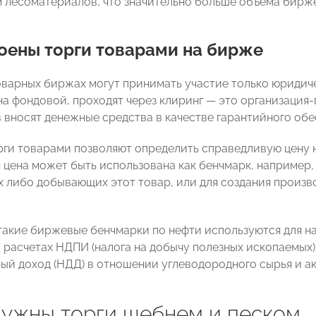
 м лесоматериалов, что значительно больше объема бирже
оены торги товарами на бирже
товарных биржах могут принимать участие только юридич
на фондовой, проходят через клиринг — это организация-
в вносят денежные средства в качестве гарантийного обе
ги товарами позволяют определить справедливую цену н
 цена может быть использована как бенчмарк, например, 
 либо добывающих этот товар, или для создания произв
 такие биржевые бенчмарки по нефти используются для
расчетах НДПИ (налога на добычу полезных ископаемых) 
ый доход (НДД) в отношении углеводородного сырья и ак
нужны торги щебнем и песком