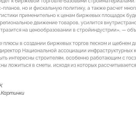
идет к биржевой торговле базовыми стройматериалами.
с-планов, но и фискальную политику, а также расчет мно
гистики применительно к ценам биржевых площадок будет
региональное движение товаров, усилится внутристрано
отразится на ценообразовании в стройиндустрии», — объ
 плюсы в создании биржевых торгов песком и щебнем дл
директор Национальной ассоциации инфраструктурных
быть интересны строителям, особенно работающим с госз
ны ложиться в сметы, исходя из которых рассчитывает
К
.Картинки