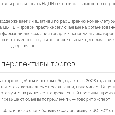
ство и рассчитывать НДПИ не от фискальных цен, а от ры
поддерживает инициативы по расширению номенклатуры 
ь ЦБ. «В мировой практике заключаемые на организован
нформации для создания товарных ценовых индикаторов, 
ых инструментов хеджирования, являться ценовым ориен
 — подчеркнул он.
 перспективы торгов
х торгов щебнем и песком обсуждается с 2008 года, пер
о в итоге отказывались от реализации, напоминает Виц
потому что на рынке есть определенный профицит прои
 превышают объемы потребления», — говорит эксперт.
 щебне и песке очень большую составляющую (60–70% от 