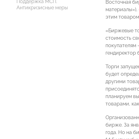
Поддержка МСП.
Восточная би
Антикризисные меры
материалы»),
этим товаром
«Биржевые то
стоимость св
покупателям 
гендиректор
Торги запуще
будет опреде
другими това
присоединятс
планируем вы
товарами, как
Организованн
бирже. За ян
года. Но на 