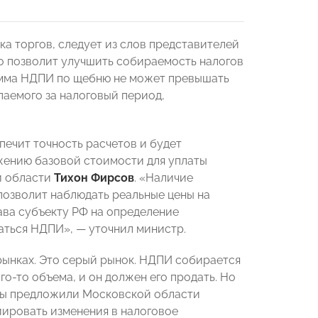
а торгов, следует из слов представителей
но позволит улучшить собираемость налогов
сумма НДПИ по щебню не может превышать
паемого за налоговый период,
ечит точность расчетов и будет
жению базовой стоимости для уплаты
й области
Тихон Фирсов
. «Наличие
позволит наблюдать реальные цены на
ава субъекту РФ на определение
аться НДПИ», — уточнил министр.
рынках. Это серый рынок. НДПИ собирается
го-то объема, и он должен его продать. Но
 мы предложили Московской области
иировать изменения в налоговое