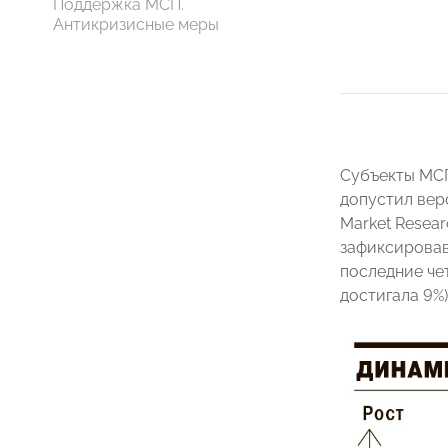
Поддержка МСП.
Антикризисные меры
Субъекты МСП
допустил вер
Market Resear
зафиксировав
последние чет
достигала 9%)