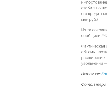
импортозамещ
стабильно ни
его кредитны
млн руб.).
Из-за сокращ
сообщили 24% 
Фактическая 
объемы вложе
расширение шт
увольнений — 
Источник:
Ко
Фото: Freepik