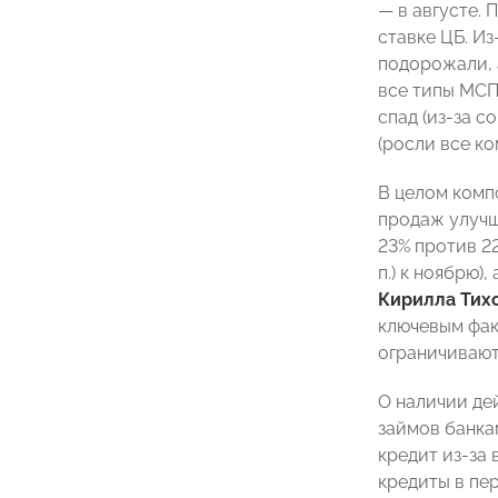
— в августе.
ставке ЦБ. Из
подорожали, 
все типы МСП
спад (из-за с
(росли все ко
В целом комп
продаж улучш
23% против 2
п.) к ноябрю)
Кирилла Тих
ключевым фак
ограничивают
О наличии де
займов банкам
кредит из-за
кредиты в пе