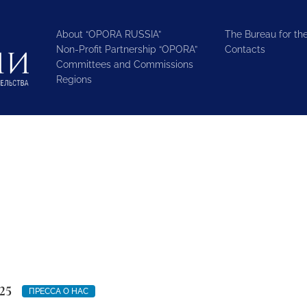
About “OPORA RUSSIA”
The Bureau for the
Non-Profit Partnership “OPORA”
Contacts
Committees and Commissions
Regions
25
ПРЕССА О НАС