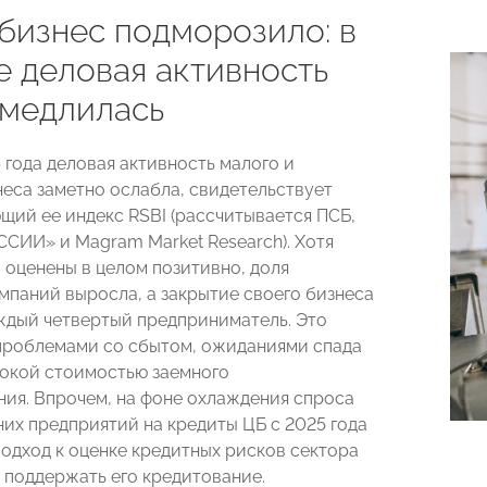
бизнес подморозило: в
е деловая активность
медлилась
 года деловая активность малого и
неса заметно ослабла, свидетельствует
щий ее индекс RSBI (рассчитывается ПСБ,
ИИ» и Magram Market Research). Хотя
о оценены в целом позитивно, доля
мпаний выросла, а закрытие своего бизнеса
ждый четвертый предприниматель. Это
проблемами со сбытом, ожиданиями спада
окой стоимостью заемного
ия. Впрочем, на фоне охлаждения спроса
них предприятий на кредиты ЦБ с 2025 года
подход к оценке кредитных рисков сектора
 поддержать его кредитование.