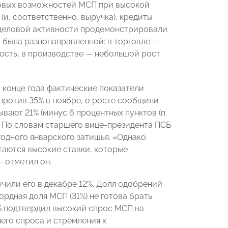
совых возможностей МСП при высокой
(и, соответственно, выручка), кредиты
 деловой активности продемонстрировали
 была разнонаправленной: в торговле —
ность, в производстве — небольшой рост
 конце года фактические показатели
ротив 35% в ноябре, о росте сообщили
вают 21% (минус 6 процентных пунктов (п.
ода. По словам старшего вице-президента ПСБ
годного январского затишья. «Однако
таются высокие ставки, которые
 отметил он.
чили его в декабре 12%. Доля одобрений
ордная доля МСП (31%) не готова брать
ЦБ подтвердил высокий спрос МСП на
его спроса и стремления к