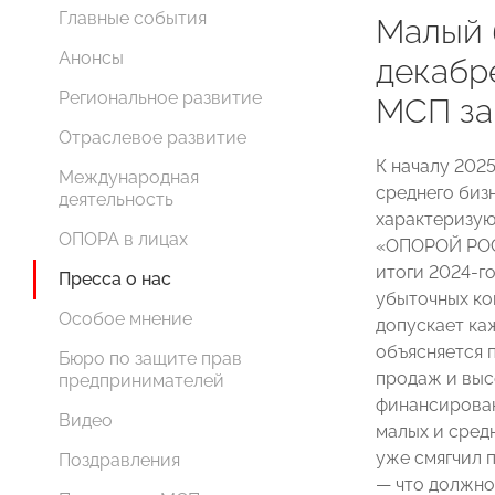
Главные события
Малый 
Анонсы
декабр
Региональное развитие
МСП за
Отраслевое развитие
К началу 2025
Международная
среднего биз
деятельность
характеризую
ОПОРА в лицах
«ОПОРОЙ РОСС
итоги 2024-г
Пресса о нас
убыточных ко
Особое мнение
допускает ка
объясняется 
Бюро по защите прав
продаж и выс
предпринимателей
финансирован
Видео
малых и сред
уже смягчил 
Поздравления
— что должно