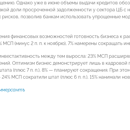
ению. Однако уже в июне объемы выдачи кредитов обоз
зкой доли просроченной задолженности у сектора ЦБ с н
х рисков, позволив банкам использовать упрощенные мод
ения финансовых возможностей готовность бизнеса к ра
МСП (минус 2 п. п. к ноябрю), 7% намерены сокращать ин
инвестактивность между тем выросла: 23% МСП расширял
ний. Оптимизм бизнес демонстрирует лишь в кадровой 
ата (плюс 7 п. п.), 8% — планируют сокращения. При это
24% МСП сократили штат (плюс 6 п. п.), 15% нанимали но
ммерсантъ