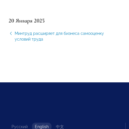
20 Января 2025
Минтруд расширяет для бизнеса самооценку
условий труда
Русский
English
中文