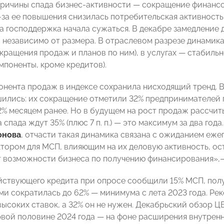
 Причины спада бизнес-активности — сокращение финан
-за ее повышения снизилась потребительская активность 
а господдержка начала сужаться. В декабре замедление
 независимо от размера. В отраслевом разрезе динамика
окращения продаж и планов по ним), в услугах — стабиль
мпоненты, кроме кредитов).
онента продаж в индексе сохранила нисходящий тренд. В
ились: их сокращение отметили 32% предпринимателей п
2% месяцем ранее. Но в будущем на рост продаж рассчиты
, а спада ждут 35% (плюс 7 п. п.) — это максимум за два г
онова
, отчасти такая динамика связана с ожиданием еже
тором для МСП, влияющим на их деловую активность, ос
 возможности бизнеса по получению финансирования»,—
йствующего кредита при опросе сообщили 15% МСП, полу
и сократилась до 62% — минимума с лета 2023 года. Рек
 высоких ставок, а 32% он не нужен. Декабрьский обзор 
рвой половине 2024 года — на фоне расширения внутренн