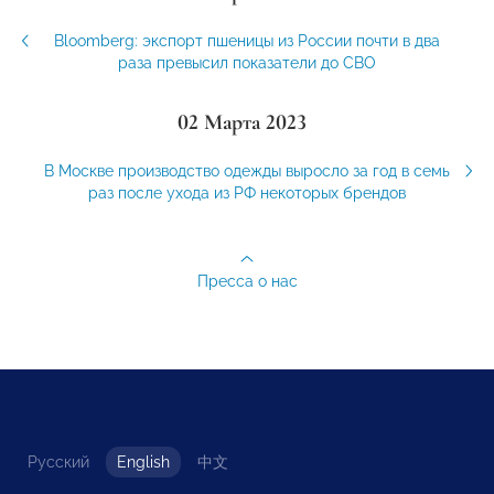
Bloomberg: экспорт пшеницы из России почти в два
раза превысил показатели до СВО
02 Марта 2023
В Москве производство одежды выросло за год в семь
раз после ухода из РФ некоторых брендов
Пресса о нас
Русский
English
中文