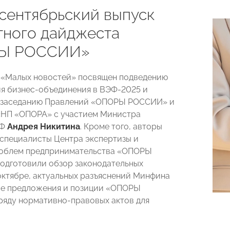
сентябрьский выпуск
тного дайджеста
Ы РОССИИ»
 «Малых новостей» посвящен подведению
ия бизнес-объединения в ВЭФ-2025 и
 заседанию Правлений «ОПОРЫ РОССИИ» и
«НП «ОПОРА» с участием Министра
РФ
Андрея Никитина
. Кроме того, авторы
специалисты Центра экспертизы и
роблем предпринимательства «ОПОРЫ
дготовили обзор законодательных
октябре, актуальных разъяснений Минфина
же предложения и позиции «ОПОРЫ
яду нормативно-правовых актов для