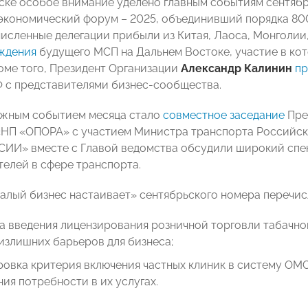
ске особое внимание уделено главным событиям сентября
экономический форум – 2025, объединивший порядка 800
исленные делегации прибыли из Китая, Лаоса, Монголии
ждения
будущего МСП на Дальнем Востоке, участие в к
ме того, Президент Организации
Александр Калинин
пр
 с представителями бизнес-сообщества.
жным событием месяца стало
совместное заседание
Пре
«НП «ОПОРА» с участием Министра транспорта Российс
И» вместе с Главой ведомства обсудили широкий спек
елей в сфере транспорта.
алый бизнес настаивает» сентябрьского номера переч
а введения лицензирования розничной торговли табачно
излишних барьеров для бизнеса;
овка критерия включения частных клиник в систему ОМС
ия потребности в их услугах.