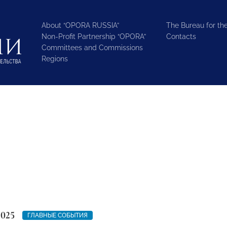
About “OPORA RUSSIA”
The Bureau for the
Non-Profit Partnership “OPORA”
Contacts
Committees and Commissions
Regions
2025
ГЛАВНЫЕ СОБЫТИЯ