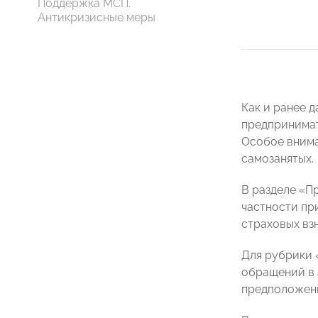
Поддержка МСП.
Антикризисные меры
Как и ранее 
предпринимат
Особое внима
самозанятых.
В разделе «П
частности пр
страховых вз
Для рубрики 
обращений в 
предположени