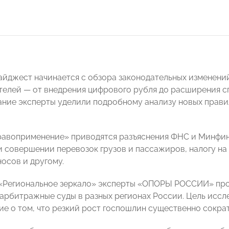
дайджест начинается с обзора законодательных изменени
елей — от внедрения цифрового рубля до расширения с
ние эксперты уделили подробному анализу новых правил
равоприменение» приводятся разъяснения ФНС и Минфин
и совершении перевозок грузов и пассажиров, налогу на
носов и другому.
«Региональное зеркало» эксперты «ОПОРЫ РОССИИ» про
арбитражные суды в разных регионах России. Цель иссл
е о том, что резкий рост госпошлин существенно сокра