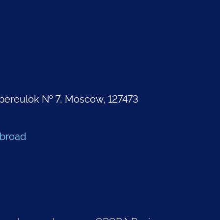
pereulok № 7, Moscow, 127473
Abroad