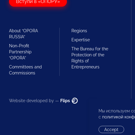
Вступи в «ОПОРУ»
About “OPORA
Regions
RUSSIA”
Expertise
Non-Profit
The Bureau for the
Partnership
Protection of the
“OPORA”
Rights of
Committees and
Entrepreneurs
Commissions
Website developed by —
Flips
Мы используем co
с
политикой конф
Accept