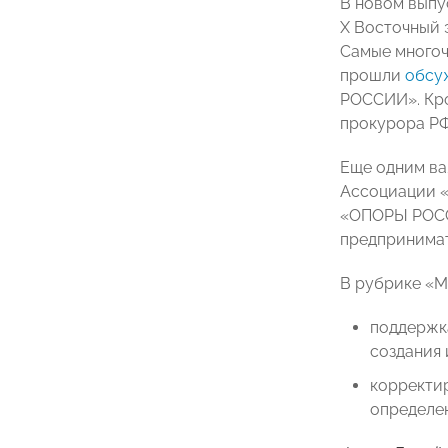
В новом выпу
X Восточный 
Самые многоч
прошли
обсу
РОССИИ». Кро
прокурора РФ
Еще одним ва
Ассоциации 
«ОПОРЫ РОССИ
предпринимат
В рубрике «М
поддержк
создания 
корректир
определен