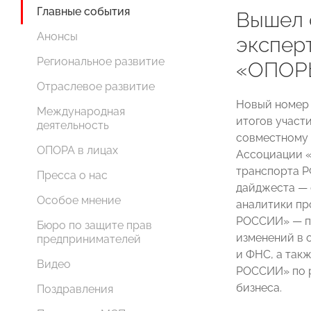
Главные события
Вышел 
Анонсы
экспер
Региональное развитие
«ОПОР
Отраслевое развитие
Новый номер
Международная
итогов участ
деятельность
совместному
ОПОРА в лицах
Ассоциации 
транспорта 
Пресса о нас
дайджеста — 
Особое мнение
аналитики п
РОССИИ» — по
Бюро по защите прав
изменений в 
предпринимателей
и ФНС, а так
Видео
РОССИИ» по р
бизнеса.
Поздравления