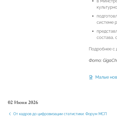
в Минстр
культурно
подготов
системе р
представ
состава, 
Подробнее с 
Фото: GigaCh
Малые но
02 Июня 2026
От кадров до цифровизации статистики: Форум МСП