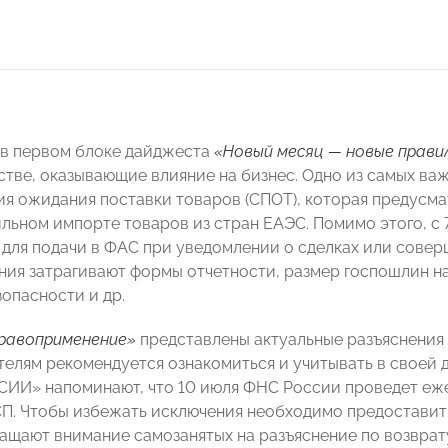
в первом блоке дайджеста
«Новый месяц — новые прави
стве, оказывающие влияние на бизнес. Одно из самых в
я ожидания поставки товаров (СПОТ), которая предусма
льном импорте товаров из стран ЕАЭС. Помимо этого, с 
 для подачи в ФАС при уведомлении о сделках или сове
ния затрагивают формы отчетности, размер госпошлин н
опасности и др.
равоприменение»
представлены актуальные разъяснения
елям рекомендуется ознакомиться и учитывать в своей д
И» напоминают, что 10 июля ФНС России проведет еже
П. Чтобы избежать исключения необходимо предоставить 
ащают внимание самозанятых на разъяснение по возврату