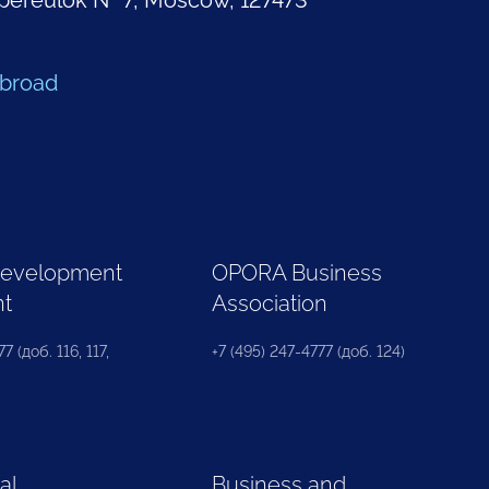
pereulok № 7, Moscow, 127473
Abroad
Development
OPORA Business
nt
Association
7 (доб. 116, 117,
+7 (495) 247-4777 (доб. 124)
al
Business and