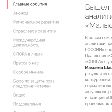
Главные события
Вышел 
Анонсы
аналит
Региональное развитие
«Малые
Отраслевое развитие
В новом номе
Международная
аналитики п
деятельность
РОССИИ» подв
ОПОРА в лицах
Правления «
«ОПОРА» с уч
Пресса о нас
Максима Шас
Особое мнение
результаты е
конкуренции.
Бюро по защите прав
нормативных 
предпринимателей
актуальные р
Видео
и позиции «
правовых акто
Поздравления