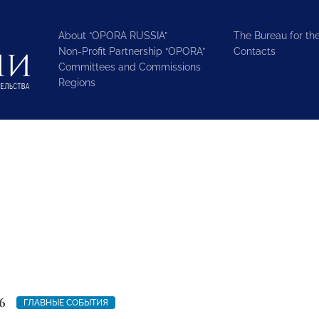
About “OPORA RUSSIA”
The Bureau for the
Non-Profit Partnership “OPORA”
Contacts
Committees and Commissions
Regions
6
ГЛАВНЫЕ СОБЫТИЯ