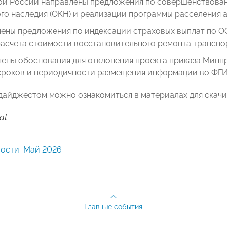
ой России направлены предложения по совершенствован
го наследия (ОКН) и реализации программы расселения 
лены предложения по индексации страховых выплат по О
асчета стоимости восстановительного ремонта транспо
лены обоснования для отклонения проекта приказа Минп
сроков и периодичности размещения информации во ФГИС
дайджестом можно ознакомиться в материалах для скачи
at
вости_Май 2026
Главные события