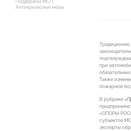
Поддержка МСП.
Антикризисные меры
Традиционно 
законодатель
подтверждени
при автомоби
обязательных
Также измене
пожарной без
В рубрике
«П
предпринимат
«ОПОРЫ РОССИ
субъектов МС
эксперты обр