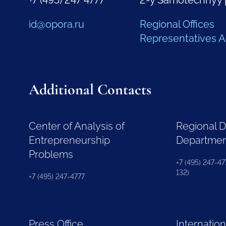
+7 (495) 247 4777
2-y Samotechnyy 
id@opora.ru
Regional Offices
Representatives 
Additional Contacts
Center of Analysis of
Regional 
Entrepreneurship
Departme
Problems
+7 (495) 247-477
132)
+7 (495) 247-4777
Press Office
Internation