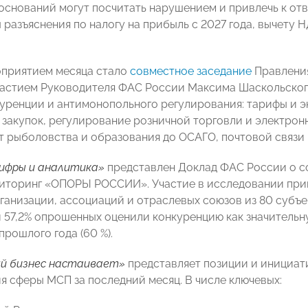
 оснований могут посчитать нарушением и привлечь к от
 разъяснения по налогу на прибыль с 2027 года, вычету
приятием месяца стало
совместное заседание
Правлени
астием Руководителя ФАС России Максима Шаскольского
уренции и антимонопольного регулирования: тарифы и э
закупок, регулирование розничной торговли и электрон
т рыболовства и образования до ОСАГО, почтовой связи 
ифры и аналитика»
представлен Доклад ФАС России о со
иторинг «ОПОРЫ РОССИИ». Участие в исследовании прин
ганизации, ассоциаций и отраслевых союзов из 80 субъ
 57,2% опрошенных оценили конкуренцию как значительн
рошлого года (60 %).
й бизнес настаивает»
представляет позиции и инициа
я сферы МСП за последний месяц. В числе ключевых: