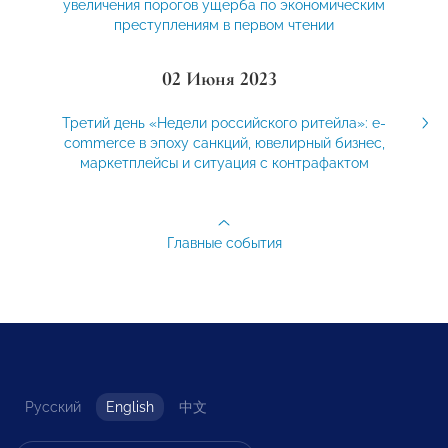
увеличения порогов ущерба по экономическим
преступлениям в первом чтении
02 Июня 2023
Третий день «Недели российского ритейла»: e-
commerce в эпоху санкций, ювелирный бизнес,
маркетплейсы и ситуация с контрафактом
Главные события
Русский
English
中文