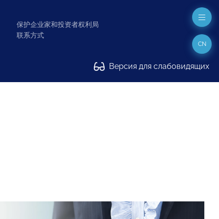
保护企业家和投资者权利局
联系方式
CN
Версия для слабовидящих