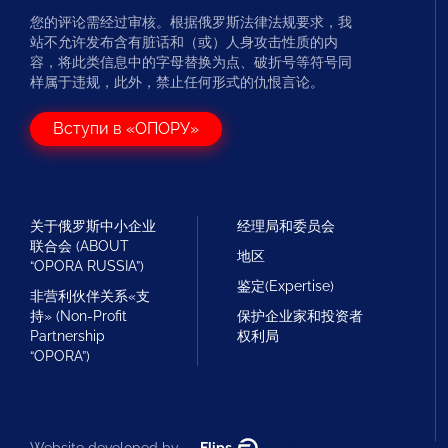
您的评论需经过审核。根据俄罗斯法律法规要求，我
站不允许发布含有脏话和（或）人身攻击性质的内
容，将此类信息中的字母替换为点、破折号等符号同
样属于违规，此外，禁止任何形式的仇恨言论。
Вступи в «ОПОРУ»
关于俄罗斯中小企业
经理局和委员会
联合会 (ABOUT
地区
“OPORA RUSSIA”)
鉴定(Expertise)
非营利伙伴关系«支
持» (Non-Profit
保护企业家和投资者
Partnership
权利局
“OPORA”)