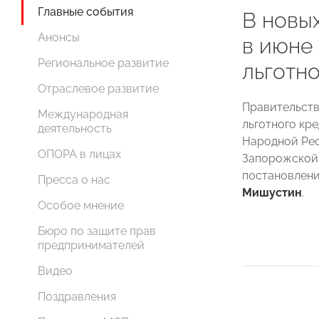
Главные события
В новы
Анонсы
в июне
Региональное развитие
льготн
Отраслевое развитие
Правительств
Международная
льготного кр
деятельность
Народной Рес
ОПОРА в лицах
Запорожской 
постановлен
Пресса о нас
Мишустин
.
Особое мнение
Бюро по защите прав
предпринимателей
Видео
Поздравления