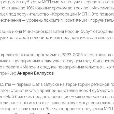
программы субъекты МСП смогут получить средства на 
 по ставке до 10% годовых сроком до трех лет. Максимал
ться под поручительство «Корпорации МСП». Это позвол
беспечения — уровень покрытия «зонтичным» поручитель
овине июня Минэкономразвития России будут отобраны к
 уже во второй половине июня предприниматели смогут о
кредитования по программе в 2023-2025 гг. составит до 
выдать предпринимателям уже в текущем году. Финансиро
о проекта «Малое и среднее предпринимательство», ко
-премьер
Андрей Белоусов
.
едиты — первый шаг в запуске на территории регионов 
гом станет доступ предпринимателей всех 4 субъектов к
ы «Мой бизнес», предоставляющие меры поддержки на т
ели новых регионов в нынешнем году смогут воспользов
 которые значительно облегчают процесс получения МСП