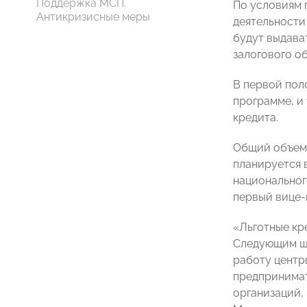
Поддержка МСП.
По условиям 
Антикризисные меры
деятельности
будут выдава
залогового о
В первой пол
программе, и
кредита.
Общий объем 
планируется 
национальног
первый вице
«Льготные кр
Следующим ша
работу центр
предпринимат
организаций,