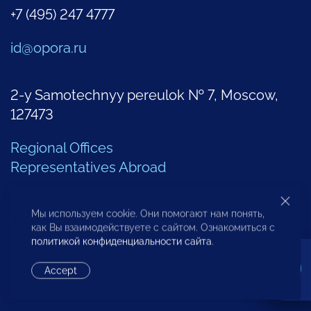
+7 (495) 247 4777
id@opora.ru
2-y Samotechnyy pereulok № 7, Moscow,
127473
Regional Offices
Representatives Abroad
Additional Contacts
Мы используем cookie. Они помогают нам понять,
как Вы взаимодействуете с сайтом. Ознакомиться с
политикой конфиденциальности сайта
.
Center of Analysis of Entrepreneurship
Accept
Problems