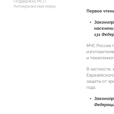
Поддержка МСП.
Антикризисные меры
Первое чтен
Законо
населени
131 Феде
МЧС России п
изготовителя
и техногенног
В частности,
Евразийского
защиты от чр
года.
Законо
Федерац