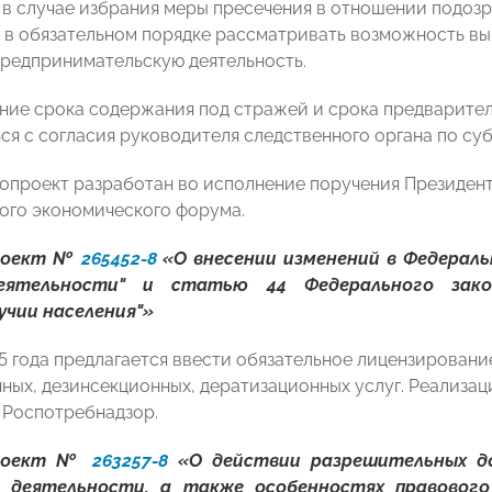
 в случае избрания меры пресечения в отношении подоз
 в обязательном порядке рассматривать возможность вы
редпринимательскую деятельность.
ние срока содержания под стражей и срока предварител
ся с согласия руководителя следственного органа по суб
опроект разработан во исполнение поручения Президент
го экономического форума.
роект №
265452-8
«О внесении изменений в Федераль
еятельности" и статью 44 Федерального закон
учии населения"»
25 года предлагается ввести обязательное лицензировани
ных, дезинсекционных, дератизационных услуг. Реализа
 Роспотребнадзор.
проект №
263257-8
«О действии разрешительных до
й деятельности, а также особенностях правового