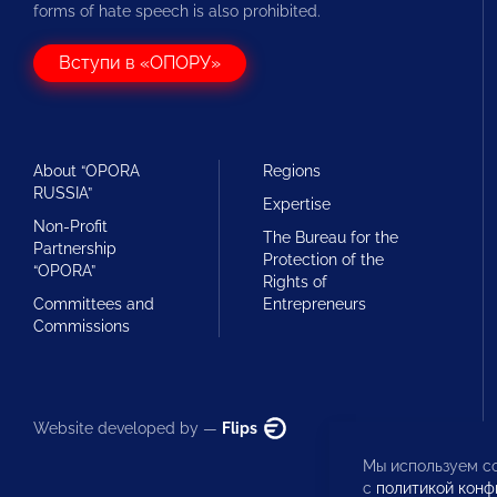
forms of hate speech is also prohibited.
Вступи в «ОПОРУ»
About “OPORA
Regions
RUSSIA”
Expertise
Non-Profit
The Bureau for the
Partnership
Protection of the
“OPORA”
Rights of
Committees and
Entrepreneurs
Commissions
Website developed by —
Flips
Мы используем co
с
политикой конф