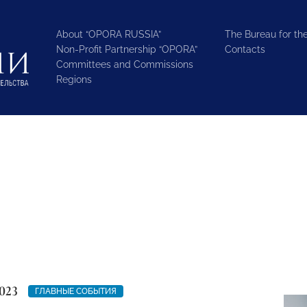
About “OPORA RUSSIA”
The Bureau for the
Non-Profit Partnership “OPORA”
Contacts
Committees and Commissions
Regions
023
ГЛАВНЫЕ СОБЫТИЯ