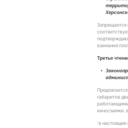
террито
Херсонск
Запрещается 
соответствую
подтверждающ
взимания пла
Третье чтени
Законоп
админис
Предлагается
габаритов дв
работающими 
киносъемки, 
*в настоящее