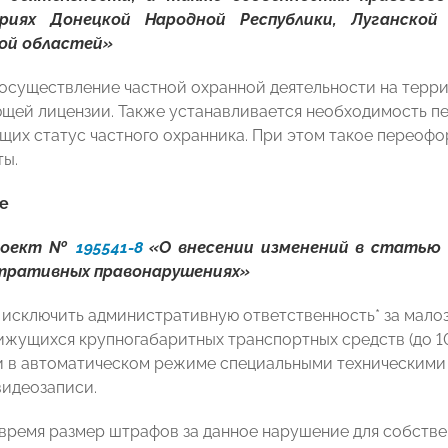
риях Донецкой Народной Республики, Луганской
ой областей»
осуществление частной охранной деятельности на терри
щей лицензии. Также устанавливается необходимость п
их статус частного охранника. При этом такое переофо
ты.
е
роект №
195541-8
«О внесении изменений в статью 1
тративных правонарушениях»
 исключить административную ответственность* за мал
ижущихся крупногабаритных транспортных средств (до 1
в автоматическом режиме специальными техническими
видеозаписи.
 время размер штрафов за данное нарушение для собстве