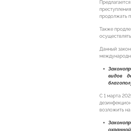
Предлагается
преступления
продолжать п
Также продле
осуществлять
Данный закон
международно
Законоп
видов д
благопол
С 1 марта 20
дезинфекцион
возложить на
Законо
охранно