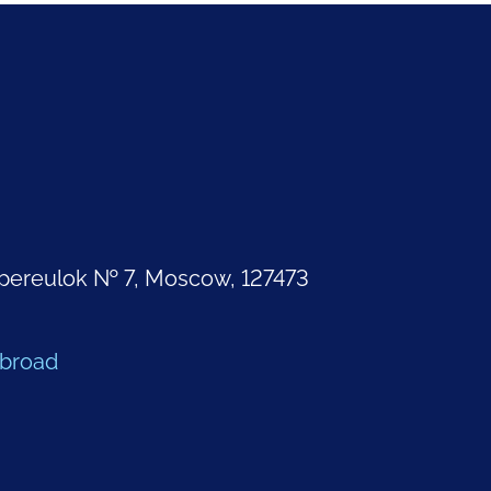
pereulok № 7, Moscow, 127473
Abroad