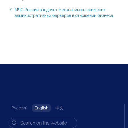
МЧС России внедряет механизмы по снижению
административных барьеров в отношении бизнеса
Русский
English
中文