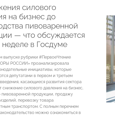
жения силового
ия на бизнес до
одства пивоваренной
ции — что обсуждается
 неделе в Госдуме
м выпуске рубрики #ПервоеЧтение
ПОРЫ РОССИИ» проанализировала
онодательные инициативы, которые
тся депутатами в первом и третьем
овведения, касающиеся развития сектора
т снижение силового давления на бизнес,
 пивоваренной продукции, продажу
изделий, перевозку товара
тным транспортом. С полным перечнем
законодательство можно ознакомиться в