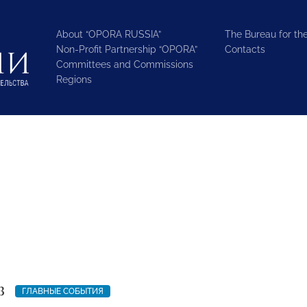
About “OPORA RUSSIA”
The Bureau for the
Non-Profit Partnership “OPORA”
Contacts
Committees and Commissions
Regions
3
ГЛАВНЫЕ СОБЫТИЯ