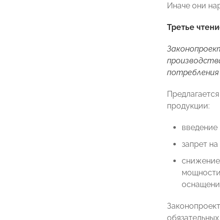
Иначе они на
Третье чтени
Законопрое
производства
потребления 
Предлагается
продукции:
введение
запрет на
снижение 
мощности
оснащени
Законопроект
обязательных