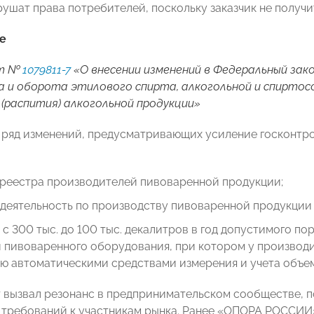
рушат права потребителей, поскольку заказчик не получ
е
кт №
1079811-7
«О внесении изменений в Федеральный зак
 и оборота этилового спирта, алкогольной и спиртос
(распития) алкогольной продукции»
 ряд изменений, предусматривающих усиление госконтр
 реестра производителей пивоваренной продукции;
 деятельность по производству пивоваренной продукции 
с 300 тыс. до 100 тыс. декалитров в год допустимого п
 пивоваренного оборудования, при котором у производи
ю автоматическими средствами измерения и учета объем
 вызвал резонанс в предпринимательском сообществе, 
 требований к участникам рынка. Ранее «ОПОРА РОССИИ