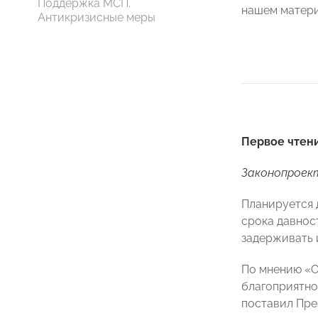
Поддержка МСП.
нашем матери
Антикризисные меры
Первое чтен
Законопрое
Планируется 
срока давнос
задерживать 
По мнению «О
благоприятно
поставил Пре