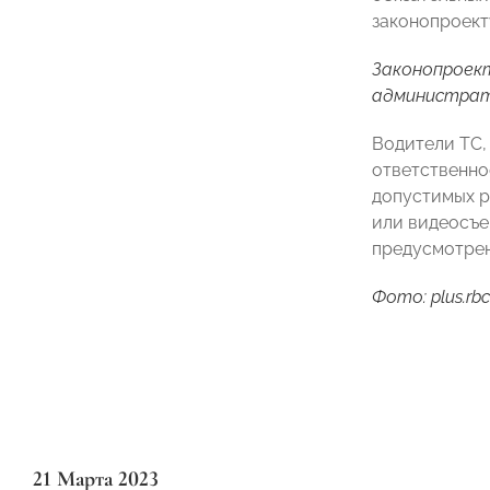
законопроект
Законопрое
администрат
Водители ТС,
ответственно
допустимых р
или видеосъе
предусмотрен
Фото: plus.rbc
21 Марта 2023