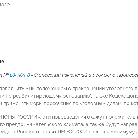
але.
ие
кт №
285563-8
«О внесении изменений в Уголовно-процесс
дополнить УПК положением о прекращении уголовного пр
ти по реабилитирующему основанию*. Также Кодекс доп
и применять меры пресечения по уголовным делам, по ко
ПОРЫ РОССИИ», эти нововведения окажут положительно
го предпринимательского климата, а также будут направ
зидент России на полях ПМЭФ-2022: свести к минимуму д