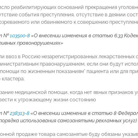
число реабилитирующих оснований прекращения уголовно
утствие события преступления, отсутствие в деянии сос
озреваемого или обвиняемого к совершению преступлени
кт №
103500-8
«О внесении изменения в статью 6.33 Коде
ивных правонарушениях»
ли ввоз в Россию незарегистрированных лекарственных 
министративным правонарушением, если они будут исполь
помощи по жизненным показаниям* пациента или для пр
 кластера.
азание медицинской помощи, когда нет явных признаков у
вести к угрожающему жизни состоянию
кт №
238313-8
«О внесении изменения в статью 8 Федераль
порядка использования самозанятыми рекламных услуг)
онной продаже товара самозанятые буду обязаны указыв