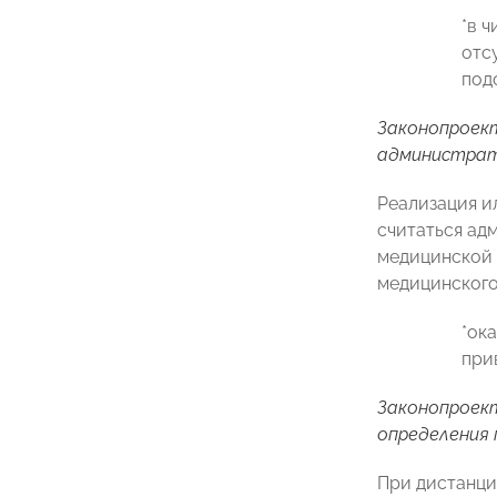
*в 
отс
под
Законопрое
администрат
Реализация и
считаться ад
медицинской 
медицинского
*ок
при
Законопрое
определения 
При дистанци