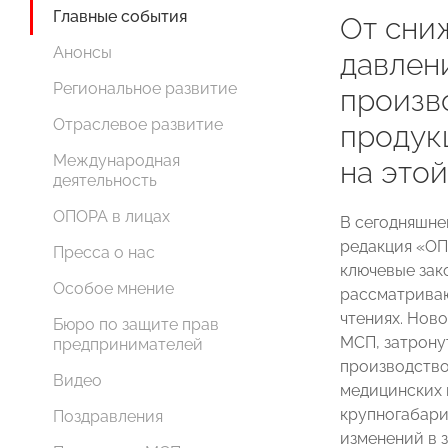
Главные события
От сни
Анонсы
давлен
Региональное развитие
произв
Отраслевое развитие
продук
Международная
на этой
деятельность
ОПОРА в лицах
В сегодняшне
редакция «О
Пресса о нас
ключевые зак
Особое мнение
рассматриваю
чтениях. Нов
Бюро по защите прав
МСП, затрону
предпринимателей
производство
Видео
медицинских 
крупногабари
Поздравления
изменений в 