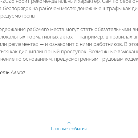
-2026 носит рекомендательный характер. Сам по себе о
а беспорядок на рабочем месте: денежные штрафы как д
предусмотрены.
одержания рабочего места могут стать обязательными в
в локальных нормативных актах — например, в правилах в
или регламентах — и ознакомит с ними работников. В эт
ься как дисциплинарный проступок. Возможные взыскания
ьнение по основаниям, предусмотренным Трудовым кодек
еть Алиса
Главные события