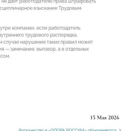
н не дает работодателю права штрафовать
исциплинарное взыскание Трудовым
нутри компании, если работодатель
нутреннего трудового распорядка,
ом случае нарушение таких правил может
 — замечание, выговор, а в отдельных
сом.
15 Мая 2026
Роскачество и «ОПОРА РОССИИ» объединяются