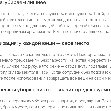
а: убираем лишнее
нается с разделения на «нужное» и «ненужное». Пройдите
 действительно используется ежедневно, а что лежит на 
торые не нужны для текущей работы: передайте их на хра
по правилам организации. Когда нет ничего лишнего, нет
изация: у каждой вещи — свое место
г — сделать очевидным, где что лежит. Надо организова
вечало требованиям безопасности, качества и эффективно
ь ближе под руку, а что реже — отодвинуть подальше. Эт
огу складываются в часы. Когда сотрудник без подсказок
те после использования возвращать все вещи на свои мес
еская уборка: чисто — значит предсказуемо
 не генеральная уборка раз в квартал, а регулярная. Важ
 убрать мусор, но и проверить, не появились ли новые ис