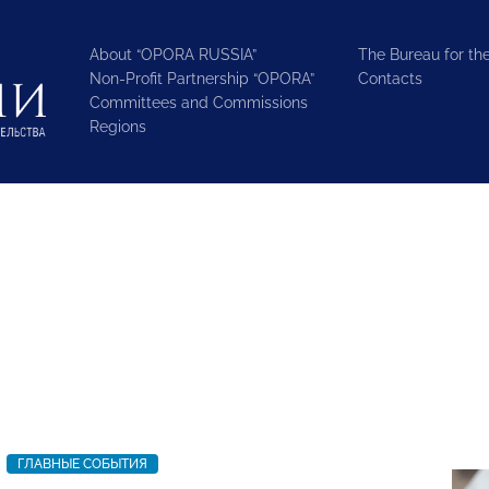
About “OPORA RUSSIA”
The Bureau for the
Non-Profit Partnership “OPORA”
Contacts
Committees and Commissions
Regions
ГЛАВНЫЕ СОБЫТИЯ