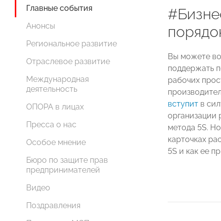
Главные события
#Бизне
Анонсы
порядо
Региональное развитие
Вы можете во
Отраслевое развитие
поддержать п
Международная
рабочих прос
деятельность
производител
вступит
в сил
ОПОРА в лицах
организации 
Пресса о нас
метода 5S. Н
карточках ра
Особое мнение
5S и как ее п
Бюро по защите прав
предпринимателей
Видео
Поздравления