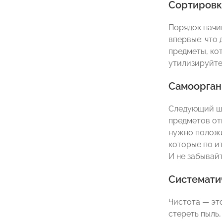
Сортировк
Порядок начи
впервые: что
предметы, ко
утилизируйте 
Самоорган
Следующий ша
предметов от
нужно положит
которые по ит
И не забывай
Систематич
Чистота — это
стереть пыль,