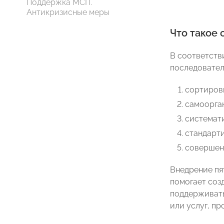
Поддержка МСП.
Антикризисные меры
Что такое 
В соответств
последовател
сортиров
самоорга
системати
стандарти
совершен
Внедрение пя
помогает соз
поддерживать
или услуг, п