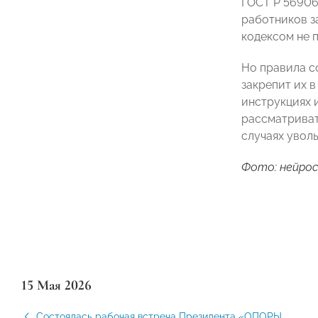
ГОСТ Р 56906
работников з
кодексом не 
Но правила с
закрепит их 
инструкциях 
рассматриват
случаях увол
Фото: нейрос
15 Мая 2026
Состоялась рабочая встреча Президента «ОПОРЫ