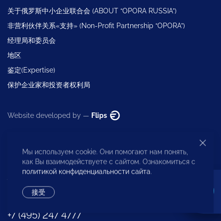
关于俄罗斯中小企业联合会 (ABOUT “OPORA RUSSIA”)
非营利伙伴关系«支持» (Non-Profit Partnership “OPORA”)
经理局和委员会
地区
鉴定(Expertise)
保护企业家和投资者权利局
Website developed by —
Flips
Мы используем cookie. Они помогают нам понять,
как Вы взаимодействуете с сайтом. Ознакомиться с
политикой конфиденциальности сайта
.
执行管理层
接受
+7 (495) 247 4777