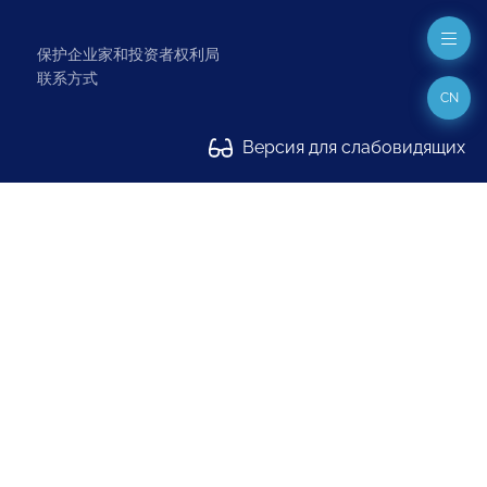
保护企业家和投资者权利局
联系方式
CN
Версия для слабовидящих