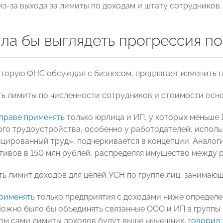
з-за выхода за лимиты по доходам и штату сотрудников.
гла бы выглядеть прогрессия п
оторую ФНС обсуждал с бизнесом, предлагает изменить 
ть лимиты по численности сотрудников и стоимости осн
праве применять
только юрлица и ИП, у которых меньше 
го трудоустройства, особенно у работодателей, испол
цированный труд», подчеркивается в концепции. Аналог
тивов в 150 млн рублей, распределяя имущество между 
ь лимит доходов для целей УСН по группе лиц, занимаю
рименять
только предприятия с доходами ниже определе
Можно было бы объединять связанные ООО и ИП в группы
том сами лимиты доходов будут выше нынешних,
говорил