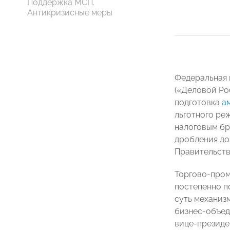
Поддержка МСП.
Антикризисные меры
Федеральная 
(«Деловой Ро
подготовка
а
льготного ре
налоговым бр
дробления до
Правительст
Торгово-пром
постепенно п
суть механиз
бизнес-объед
вице-президе