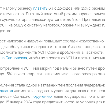
т малому бизнесу
платить
6% с доходов или 15% с разниц
на имущество. Льготный налоговый режим вправе примен
 суммы, которая индексируется каждый год. Превышая л
 УСН на общую систему налогообложения и вынуждено пл
щество.
ст налоговой нагрузки повышает соблазн искусственно 
 для обслуживания одного и того же бизнес-процесса, ч
одолжить применять УСН. Схемы дробления, в частности
ена Блиновская
, чтобы пользоваться УСН и платить меньш
отреблений УСН, мимикрия под малый бизнес путем дро
 до 15% на часть зарплат выше минимального размера опл
бления стала одной из главных тем послания Федерально
едлагал
«помогать, создавать условия для плавного и не
знеса». Согласно
поручению
главы государства по итога
до 15 января 2024 года предложить особые условия для