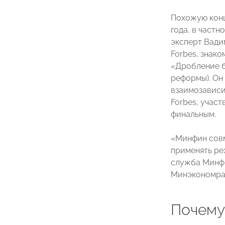
Похожую кон
года, в частн
эксперт Вади
Forbes, знак
«Дробление би
реформы). Он
взаимозависи
Forbes, учас
финальным.
«Минфин совм
применять ре
служба Минфи
Минэкономра
Почему