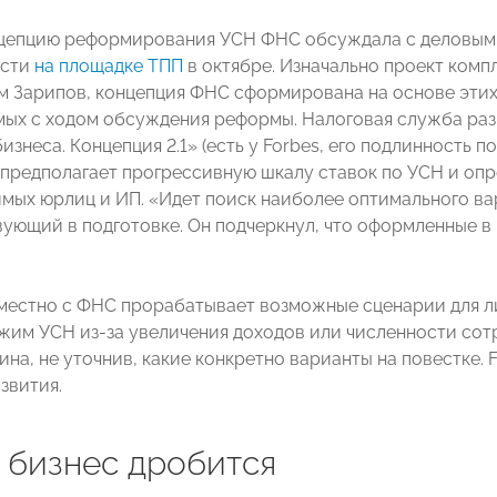
цепцию реформирования УСН ФНС обсуждала с деловыми
ости
на площадке ТПП
в октябре. Изначально проект ком
м Зарипов, концепция ФНС сформирована на основе этих
омых с ходом обсуждения реформы. Налоговая служба ра
знеса. Концепция 2.1» (есть у Forbes, его подлинность 
 предполагает прогрессивную шкалу ставок по УСН и опр
мых юрлиц и ИП. «Идет поиск наиболее оптимального в
твующий в подготовке. Он подчеркнул, что оформленные 
естно с ФНС прорабатывает возможные сценарии для л
жим УСН из-за увеличения доходов или численности сот
на, не уточнив, какие конкретно варианты на повестке. 
звития.
 бизнес дробится