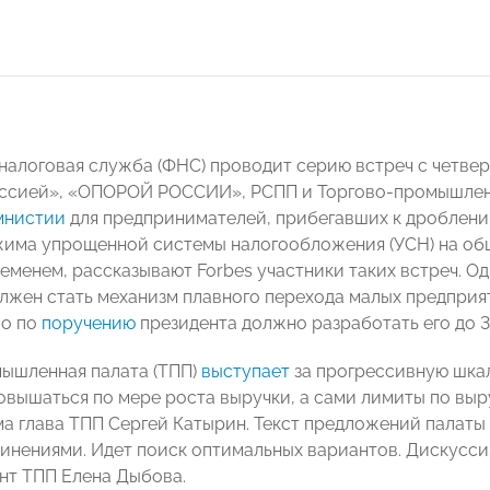
налоговая служба (ФНС) проводит серию встреч с четве
ссией», «ОПОРОЙ РОССИИ», РСПП и Торгово-промышленн
мнистии
для предпринимателей, прибегавших к дроблению
жима упрощенной системы налогообложения (УСН) на об
еменем, рассказывают Forbes участники таких встреч. 
лжен стать механизм плавного перехода малых предприят
во по
поручению
президента должно разработать его до 31
ышленная палата (ТПП)
выступает
за прогрессивную шкал
овышаться по мере роста выручки, а сами лимиты по вы
ма глава ТПП Сергей Катырин. Текст предложений палаты 
инениями. Идет поиск оптимальных вариантов. Дискусси
нт ТПП Елена Дыбова.