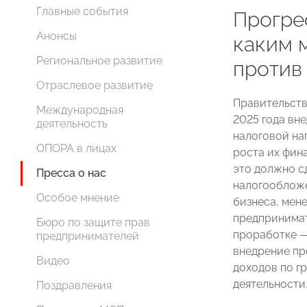
Главные события
Прогре
Анонсы
каким 
Региональное развитие
против
Отраслевое развитие
Правительств
Международная
2025 года вн
деятельность
налоговой на
ОПОРА в лицах
роста их фин
это должно с
Пресса о нас
налогообложе
Особое мнение
бизнеса, мен
предпринимат
Бюро по защите прав
проработке —
предпринимателей
внедрение пр
Видео
доходов по г
деятельности
Поздравления