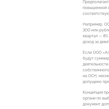
Предполагает
повышенной с
соответствую
Например, ООО
300 млн рублей
квартал — 8% 
доход за девя
Если ООО «Ал
будут суммир
деятельности
собственного
на ОСН, несм
допущено пр
Концепция пр
органе по выб
документ доп