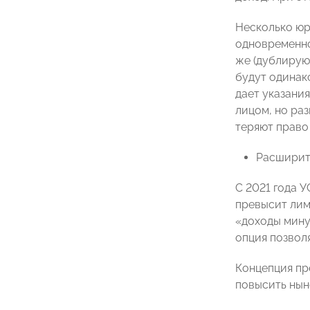
Несколько юр
одновременно
же (дублирую
будут одинак
дает указани
лицом, но ра
теряют право
Расширит
С 2021 года 
превысит лими
«доходы мину
опция позвол
Концепция пр
повысить нын