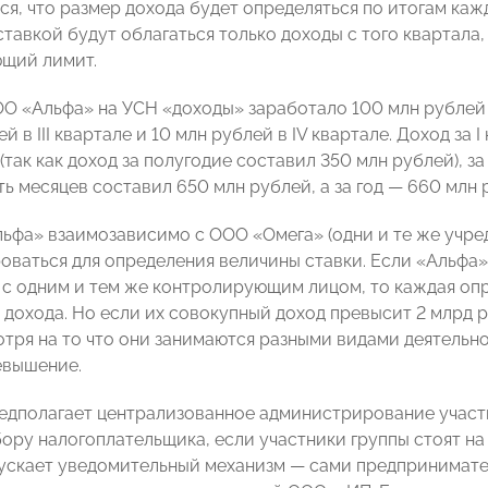
ся, что размер дохода будет определяться по итогам ка
тавкой будут облагаться только доходы с того квартала
щий лимит.
 «Альфа» на УСН «доходы» заработало 100 млн рублей в I
 в III квартале и 10 млн рублей в IV квартале. Доход за I 
(так как доход за полугодие составил 350 млн рублей), за I
ть месяцев составил 650 млн рублей, а за год — 660 млн 
ьфа» взаимозависимо с ООО «Омега» (одни и те же учред
оваться для определения величины ставки. Если «Альфа»
 с одним и тем же контролирующим лицом, то каждая опр
 дохода. Но если их совокупный доход превысит 2 млрд 
отря на то что они занимаются разными видами деятельно
евышение.
едполагает централизованное администрирование участ
ору налогоплательщика, если участники группы стоят на 
ускает уведомительный механизм — сами предпринимат