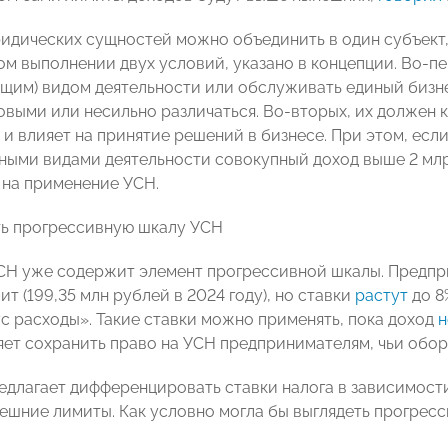
идических сущностей можно объединить в один субъект,
м выполнении двух условий, указано в концепции. Во-пе
щим) видом деятельности или обслуживать единый бизне
овыми или несильно различаться. Во-вторых, их должен 
я и влияет на принятие решений в бизнесе. При этом, ес
зными видами деятельности совокупный доход выше 2 млр
 на применение УСН.
ь прогрессивную шкалу УСН
УСН уже содержит элемент прогрессивной шкалы. Предпри
т (199,35 млн рублей в 2024 году), но ставки
растут
до 8
с расходы». Такие ставки можно применять, пока доход
н
яет сохранить право на УСН предпринимателям, чьи обор
едлагает дифференцировать ставки налога в зависимост
ешние лимиты. Как условно могла бы выглядеть прогресс