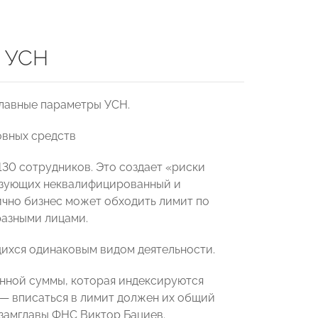
о УСН
главные параметры УСН.
овных средств
130 сотрудников. Это создает «риски
ьзующих неквалифицированный и
ично бизнес может обходить лимит по
разными лицами.
щихся одинаковым видом деятельности.
нной суммы, которая индексируются
 — вписаться в лимит должен их общий
замглавы ФНС Виктор Бациев.