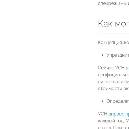
спецрежимы и
Как мо
Концепция, к
Упраздни
Сейчас УСН
в
неофициально
низкоквалифи
стоимости ак
Определят
УСН
вправе п
каждый год. 
доход. При э