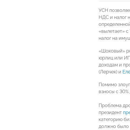
УСН позволяе
НДС и налог 
определенной
«вылетает» с
налог на иму
«Шоковый» ро
юрлиц или ИП
доходам и пр
(Лерчек) и
Ел
Помимо злоуп
взносы с 30%
Проблема дро
президент
пр
категорию би
должно было 