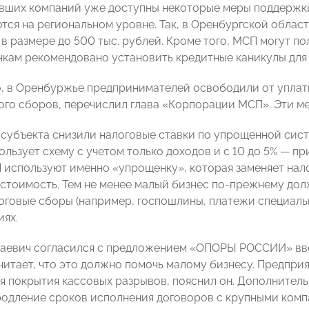
вших компаний уже доступны некоторые меры поддержки
тся на региональном уровне. Так, в Оренбургской облас
 в размере до 500 тыс. рублей. Кроме того, МСП могут 
анкам рекомендовано установить кредитные каникулы для 
, в Оренбуржье предпринимателей освободили от уплаты
го сборов, перечислил глава «Корпорации МСП». Эти ме
 субъекта снизили налоговые ставки по упрощенной сист
льзует схему с учетом только доходов и с 10 до 5% — пр
 используют именно «упрощенку», которая заменяет нало
стоимость. Тем не менее малый бизнес по-прежнему долж
оговые сборы (например, госпошлины, платежи специаль
иях.
аевич согласился с предложением «ОПОРЫ РОССИИ» вве
считает, что это должно помочь малому бизнесу. Предпр
я покрытия кассовых разрывов, пояснил он. Дополнител
родление сроков исполнения договоров с крупными комп