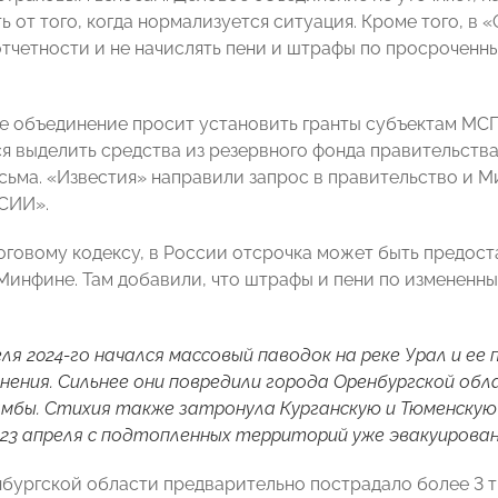
ть от того, когда нормализуется ситуация. Кроме того, 
отчетности и не начислять пени и штрафы по просроченн
е объединение просит установить гранты субъектам МСП 
я выделить средства из резервного фонда правительств
исьма. «Известия» направили запрос в правительство и 
СИИ».
оговому кодексу, в России отсрочка может быть предост
Минфине. Там добавили, что штрафы и пени по измененным
еля 2024-го начался массовый паводок на реке Урал и ее
нения. Сильнее они повредили города Оренбургской обла
бы. Стихия также затронула Курганскую и Тюменскую о
 23 апреля с подтопленных территорий уже эвакуированы
нбургской области предварительно пострадало более 3 т