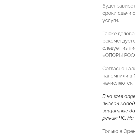
будет зависе
сроки сдачи 
услуги.
Также делово
рекомендуетс
следует из п
«ОПОРЫ РОС
Согласно нал
напомнили в 
начисляются.
В начале апр
вызвал навод
защитные дам
режим ЧС. На
Только в Оре