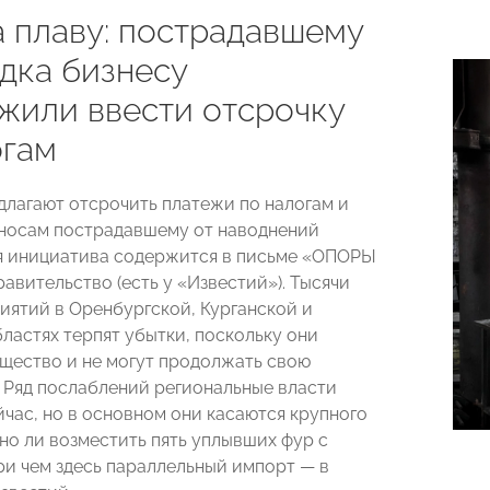
а плаву: пострадавшему
одка бизнесу
жили ввести отсрочку
огам
длагают отсрочить платежи по налогам и
носам пострадавшему от наводнений
ая инициатива содержится в письме «ОПОРЫ
авительство (есть у «Известий»). Тысячи
иятий в Оренбургской, Курганской и
ластях терпят убытки, поскольку они
щество и не могут продолжать свою
. Ряд послаблений региональные власти
йчас, но в основном они касаются крупного
но ли возместить пять уплывших фур с
ри чем здесь параллельный импорт — в