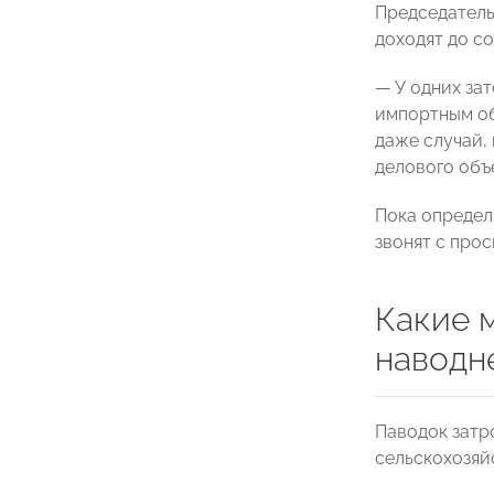
Председател
доходят до с
— У одних за
импортным об
даже случай, 
делового объ
Пока определ
звонят с про
Какие 
наводн
Паводок затр
сельскохозяй