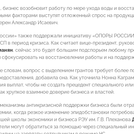
, бизнес возобновит работу по мере ухода воды и восст
ыми факторами выступят отложенный спрос на продукц
верен Александр Исаевич.
России» также поддержали инициативу «ОПОРЫ РОССИИ»
МСП в период кризиса. Как считает вице-президент, рук
манян
, сейчас это будет большим подспорьем любому пр
 сфокусировать на восстановлении работы и на поддерж
ее словам, вопрос с выделением грантов требует более 
редоставления, добавила она. Как уточнила Нонна Кагра
ия выплат, чтобы не создать прецедент специального или
так хрупкое взаимное доверие бизнеса и властей.
 механизмы антикризисной поддержки бизнеса были отр
емии, когда резкое изменение эпидобстановки потребов
шей школы экономики и бизнеса РЭУ им. Г.В. Плеханова
ели могут обратиться за помощью через специальный инт
бсидии на зарплаты сотрудникам в режиме ЧС.