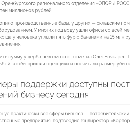
ь Оренбургского регионального отделения «ОПОРЫ РОС
отен миллионов рублей.
топило производственные базы, у других — складские п
орудованием. У многих под воду ушли офисы со всей меб
когда у человека уплыли пять фур с бананами на 15 млн 
единения.
ить сумму ущерба невозможно, отметил Олег Бочкарев. 
сьбой, чтобы пришли оценщики и посчитали размер убытк
меры поддержки доступны пос
ений бизнесу сегодня
онул практически все сферы бизнеса — потребительский
ственные предприятия, подтвердил гендиректор «Корпо