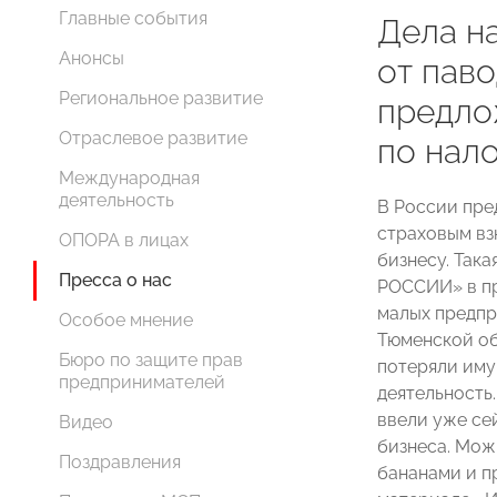
Главные события
Дела н
Анонсы
от пав
Региональное развитие
предло
Отраслевое развитие
по нал
Международная
деятельность
В России пре
страховым вз
ОПОРА в лицах
бизнесу. Так
Пресса о нас
РОССИИ» в пр
малых предпр
Особое мнение
Тюменской об
Бюро по защите прав
потеряли иму
предпринимателей
деятельность
ввели уже се
Видео
бизнеса. Мож
Поздравления
бананами и п