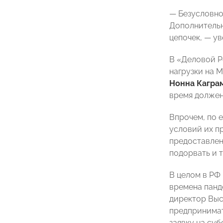
— Безусловно
Дополнительн
цепочек, — у
В «Деловой 
нагрузки на 
Нонна Кагра
время должен
Впрочем, по 
условий их п
предоставлен
подорвать и 
В целом в РФ
времена панд
директор Выс
предпринимат
заявку на су