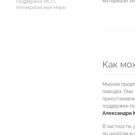
материале «И
Поддержка МСП.
Антикризисные меры
Как мо
Многие предп
паводка. Они 
приостанавли
поддержки по
Александра 
В частности,
по налогам и