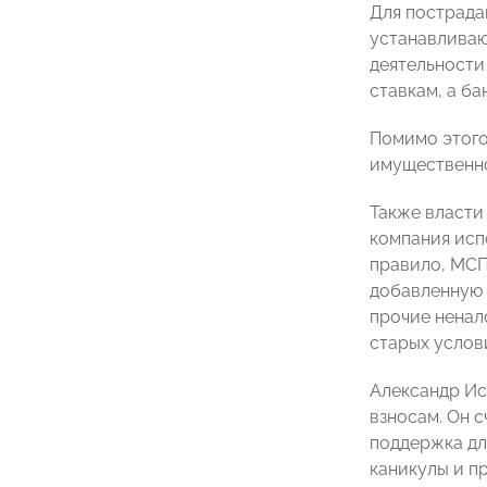
Для пострада
устанавливаю
деятельности
ставкам, а б
Помимо этого
имущественно
Также власти
компания испо
правило, МСП
добавленную 
прочие ненал
старых услов
Александр Ис
взносам. Он 
поддержка дл
каникулы и п