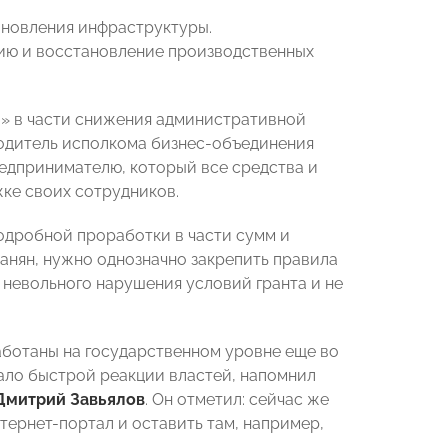
ановления инфраструктуры.
ию и восстановление производственных
 в части снижения административной
оводитель исполкома бизнес-объединения
едпринимателю, который все средства и
ке своих сотрудников.
подробной проработки в части сумм и
манян, нужно однозначно закрепить правила
 невольного нарушения условий гранта и не
аботаны на государственном уровне еще во
ало быстрой реакции властей, напомнил
Дмитрий Завьялов
. Он отметил: сейчас же
ернет-портал и оставить там, например,