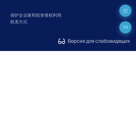
保护企业家和投资者权利局
联系方式
CN
Версия для слабовидящих