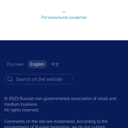
Региональное развитие
Русский
English
中文
© 2023 Russian non-governmental association of small and
medium business
All rights reserved.
Comments on the site are moderated. According to the
requirements of Russian legislation, we do not publish