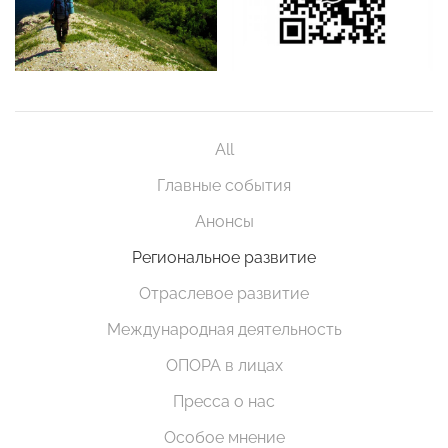
All
Главные события
Анонсы
Региональное развитие
Отраслевое развитие
Международная деятельность
ОПОРА в лицах
Пресса о нас
Особое мнение