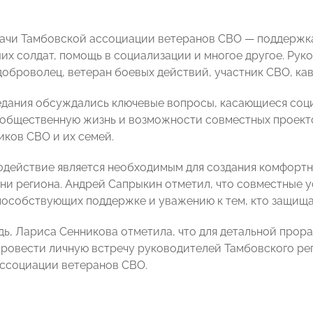
ачи Тамбовской ассоциации ветеранов СВО — поддержка
их солдат, помощь в социализации и многое другое. Ру
оброволец, ветеран боевых действий, участник СВО, ка
едания обсуждались ключевые вопросы, касающиеся соц
 общественную жизнь и возможности совместных проекто
иков СВО и их семей.
действие является необходимым для создания комфортны
зни региона. Андрей Сапрыкин отметил, что совместные 
пособствующих поддержке и уважению к тем, кто защища
дь, Лариса Сенникова отметила, что для детальной прор
ровести личную встречу руководителей Тамбовского р
ссоциации ветеранов СВО.