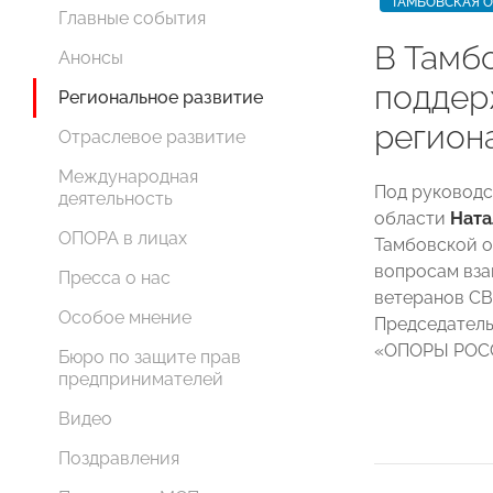
ТАМБОВСКАЯ 
Главные события
В Тамб
Анонсы
поддер
Региональное развитие
регион
Отраслевое развитие
Международная
Под руководс
деятельность
области
Ната
ОПОРА в лицах
Тамбовской о
вопросам вза
Пресса о нас
ветеранов СВ
Особое мнение
Председатель
«ОПОРЫ РО
Бюро по защите прав
предпринимателей
Видео
Поздравления