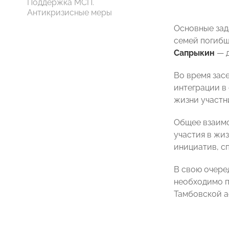
Поддержка МСП.
Антикризисные меры
Основные зад
семей погибш
Сапрыкин
— д
Во время зас
интеграции в
жизни участн
Общее взаимо
участия в жи
инициатив, с
В свою очере
необходимо п
Тамбовской а