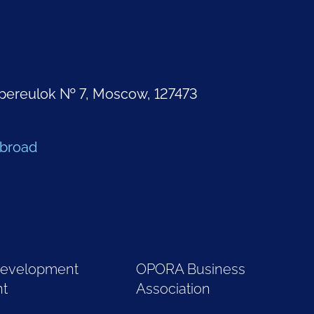
pereulok № 7, Moscow, 127473
Abroad
Development
OPORA Business
nt
Association