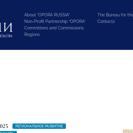
About “OPORA RUSSIA”
The Bureau for the
Non-Profit Partnership “OPORA”
Contacts
Committees and Commissions
Regions
025
РЕГИОНАЛЬНОЕ РАЗВИТИЕ