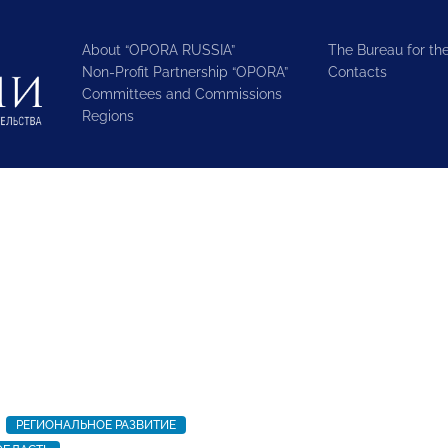
About “OPORA RUSSIA”
The Bureau for the
Non-Profit Partnership “OPORA”
Contacts
Committees and Commissions
Regions
РЕГИОНАЛЬНОЕ РАЗВИТИЕ