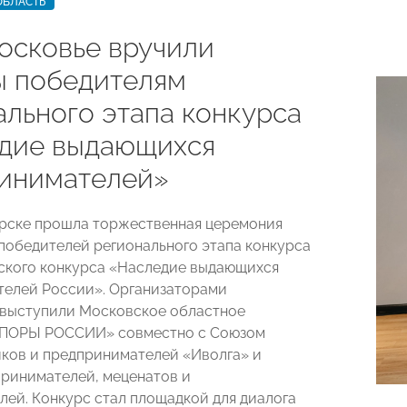
ОБЛАСТЬ
осковье вручили
ы победителям
ального этапа конкурса
дие выдающихся
инимателей»
рске прошла торжественная церемония
победителей регионального этапа конкурса
ского конкурса «Наследие выдающихся
елей России». Организаторами
выступили Московское областное
ОПОРЫ РОССИИ» совместно с Союзом
ов и предпринимателей «Иволга» и
ринимателей, меценатов и
лей. Конкурс стал площадкой для диалога