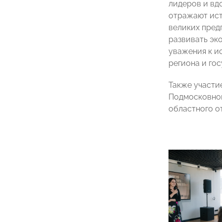
лидеров и вд
отражают ист
великих пред
развивать эк
уважения к и
региона и го
Также участи
Подмосковн
областного о