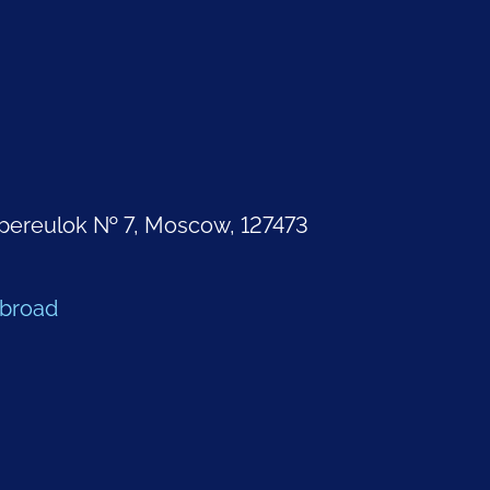
pereulok № 7, Moscow, 127473
Abroad