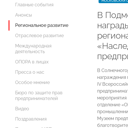
МОСКОВСКАЯ 
Главные события
В Подм
Анонсы
наград
Региональное развитие
регион
Отраслевое развитие
«Насле
Международная
деятельность
предпр
ОПОРА в лицах
В Солнечного
Пресса о нас
награждения 
Особое мнение
IV Всероссий
предпринимат
Бюро по защите прав
мероприятия 
предпринимателей
отделение «
Видео
промышленник
Музеем предп
Поздравления
благотворите