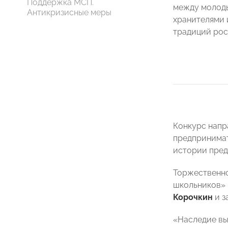
Поддержка МСП.
между молоды
Антикризисные меры
хранителями 
традиций рос
Конкурс напр
предпринимат
истории пред
Торжественно
школьников»
Корочкин
и з
«Наследие вы