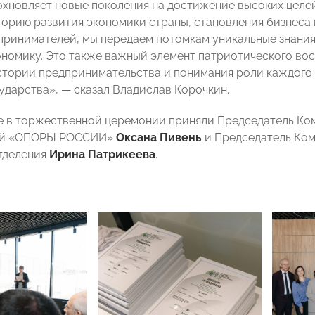
охновляет новые поколения на достижение высоких цел
орию развития экономики страны, становления бизнеса 
принимателей, мы передаем потомкам уникальные знания
ономику. Это также важный элемент патриотического в
стории предпринимательства и понимания роли каждого 
сударства», — сказал Владислав Корочкин.
е в торжественной церемонии приняли Председатель Ко
ой «ОПОРЫ РОССИИ»
Оксана Пивень
и Председатель Ком
тделения
Ирина Патрикеева
.