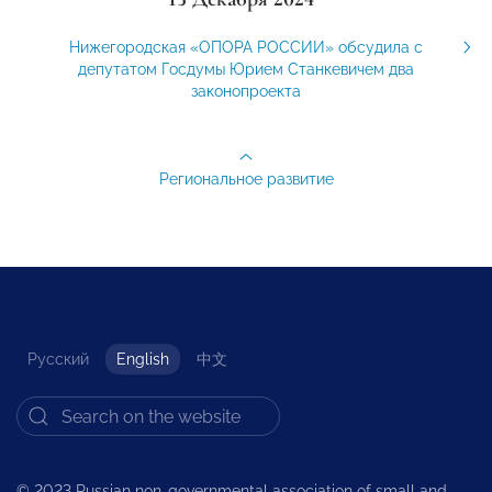
Нижегородская «ОПОРА РОССИИ» обсудила с
депутатом Госдумы Юрием Станкевичем два
законопроекта
Региональное развитие
Русский
English
中文
© 2023 Russian non-governmental association of small and