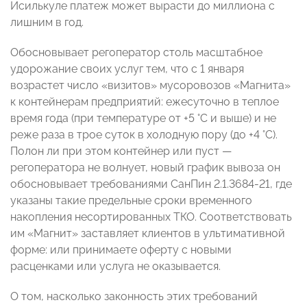
Исилькуле платеж может вырасти до миллиона с
лишним в год.
Обосновывает регоператор столь масштабное
удорожание своих услуг тем, что с 1 января
возрастет число «визитов» мусоровозов «Магнита»
к контейнерам предприятий: ежесуточно в теплое
время года (при температуре от +5 °С и выше) и не
реже раза в трое суток в холодную пору (до +4 °С).
Полон ли при этом контейнер или пуст —
регоператора не волнует, новый график вывоза он
обосновывает требованиями СанПин 2.1.3684-21, где
указаны такие предельные сроки временного
накопления несортированных ТКО. Соответствовать
им «Магнит» заставляет клиентов в ультимативной
форме: или принимаете оферту с новыми
расценками или услуга не оказывается.
О том, насколько законность этих требований