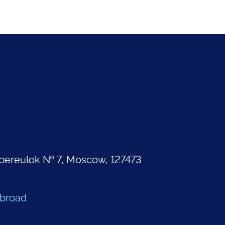
pereulok № 7, Moscow, 127473
Abroad