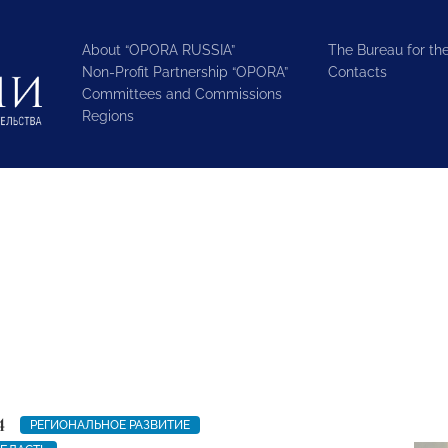
About “OPORA RUSSIA”
The Bureau for the
Non-Profit Partnership “OPORA”
Contacts
Committees and Commissions
Regions
4
РЕГИОНАЛЬНОЕ РАЗВИТИЕ