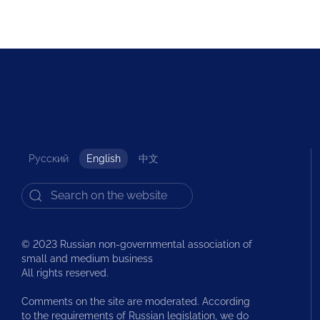
Русский
English
中文
© 2023 Russian non-governmental association of
small and medium business
All rights reserved.
Comments on the site are moderated. According
to the requirements of Russian legislation, we do