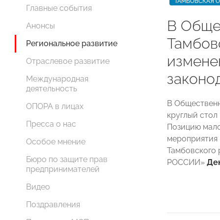
ТАМБОВСКАЯ 
Главные события
В Обще
Анонсы
Тамбов
Региональное развитие
измене
Отраслевое развитие
законо
Международная
деятельность
В Общественн
ОПОРА в лицах
круглый стол 
Пресса о нас
Позицию мало
мероприятия 
Особое мнение
Тамбовского 
Бюро по защите прав
РОССИИ»
Де
предпринимателей
Видео
Поздравления