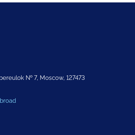
pereulok № 7, Moscow, 127473
Abroad