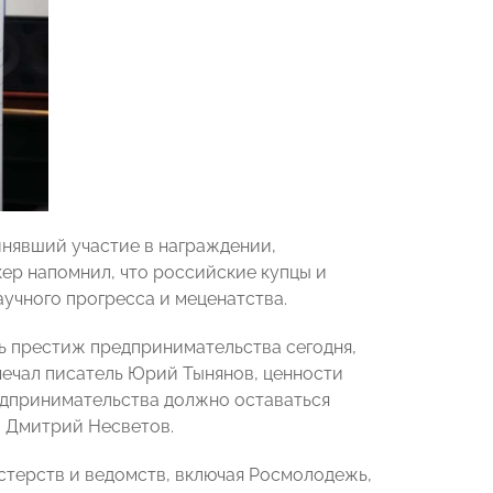
инявший участие в награждении,
ер напомнил, что российские купцы и
чного прогресса и меценатства.
ь престиж предпринимательства сегодня,
мечал писатель Юрий Тынянов, ценности
редпринимательства должно оставаться
л Дмитрий Несветов.
терств и ведомств, включая Росмолодежь,