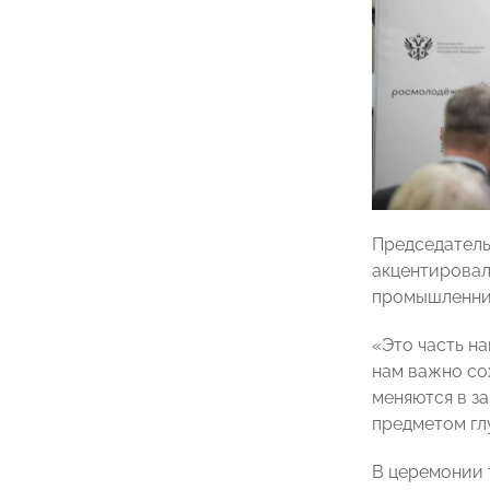
Председател
акцентировал
промышленник
«Это часть н
нам важно со
меняются в з
предметом гл
В церемонии 