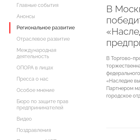
Главные события
В Моск
Анонсы
победи
Региональное развитие
«Насле
Отраслевое развитие
предпр
Международная
деятельность
В Торгово-пр
торжественна
ОПОРА в лицах
федерального
Пресса о нас
«Наследие в
Партнером ма
Особое мнение
городское о
Бюро по защите прав
предпринимателей
Видео
Поздравления