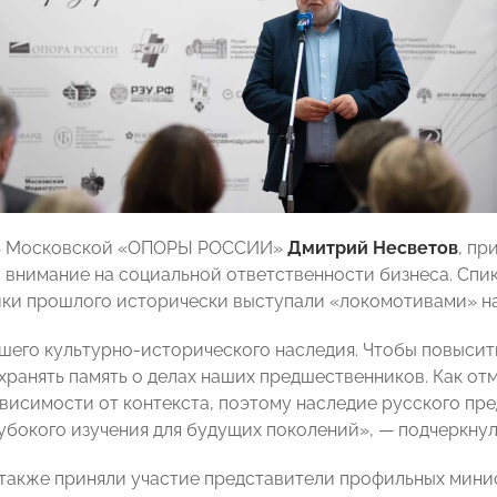
ь Московской «ОПОРЫ РОССИИ»
Дмитрий Несветов
, пр
 внимание на социальной ответственности бизнеса. Спик
и прошлого исторически выступали «локомотивами» нау
ашего культурно-исторического наследия. Чтобы повысит
хранять память о делах наших предшественников. Как от
ависимости от контекста, поэтому наследие русского п
убокого изучения для будущих поколений», — подчеркну
также приняли участие представители профильных минис