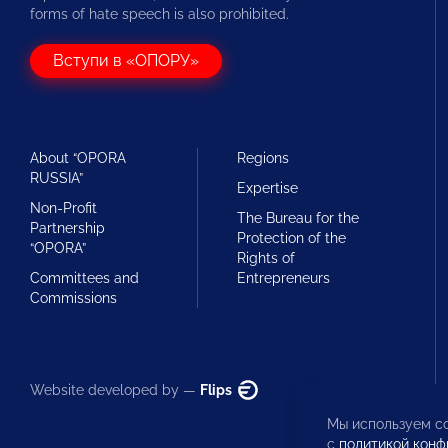
forms of hate speech is also prohibited.
Вступи в «ОПОРУ»
About “OPORA
Regions
RUSSIA”
Expertise
Non-Profit
The Bureau for the
Partnership
Protection of the
“OPORA”
Rights of
Committees and
Entrepreneurs
Commissions
Website developed by —
Flips
Мы используем co
с
политикой конф