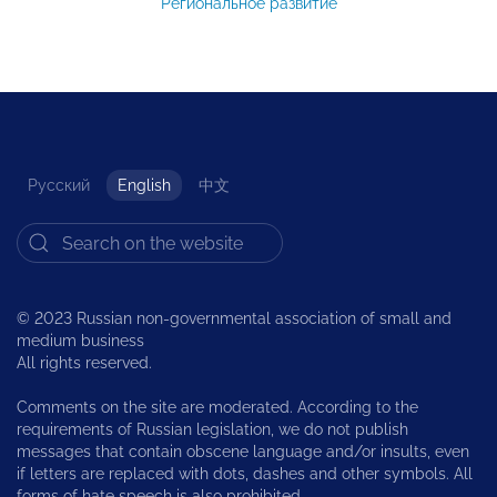
Региональное развитие
Русский
English
中文
© 2023 Russian non-governmental association of small and
medium business
All rights reserved.
Comments on the site are moderated. According to the
requirements of Russian legislation, we do not publish
messages that contain obscene language and/or insults, even
if letters are replaced with dots, dashes and other symbols. All
forms of hate speech is also prohibited.