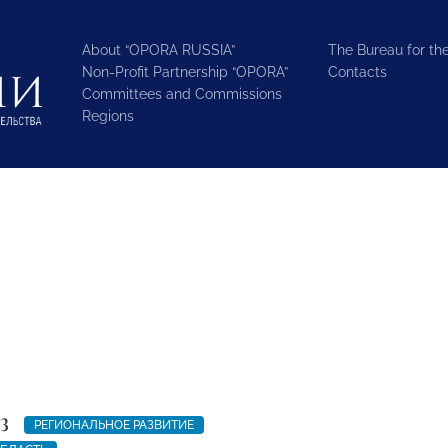
About “OPORA RUSSIA”
The Bureau for the
Non-Profit Partnership “OPORA”
Contacts
Committees and Commissions
Regions
3
РЕГИОНАЛЬНОЕ РАЗВИТИЕ