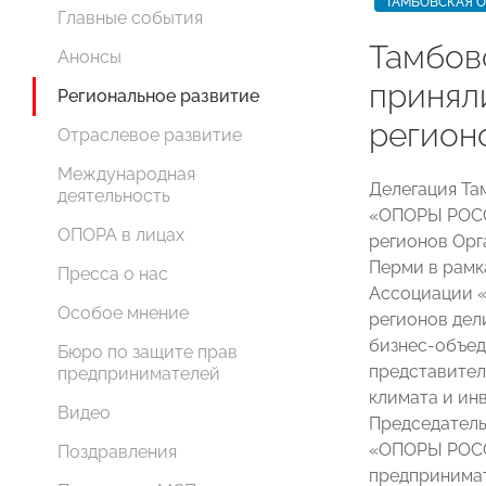
ТАМБОВСКАЯ 
Главные события
Тамбов
Анонсы
принял
Региональное развитие
регио
Отраслевое развитие
Международная
Делегация Та
деятельность
«ОПОРЫ РОССИ
ОПОРА в лицах
регионов Орг
Перми в рам
Пресса о нас
Ассоциации «
Особое мнение
регионов дел
бизнес-объед
Бюро по защите прав
представител
предпринимателей
климата и ин
Видео
Председатель
«ОПОРЫ РО
Поздравления
предпринима