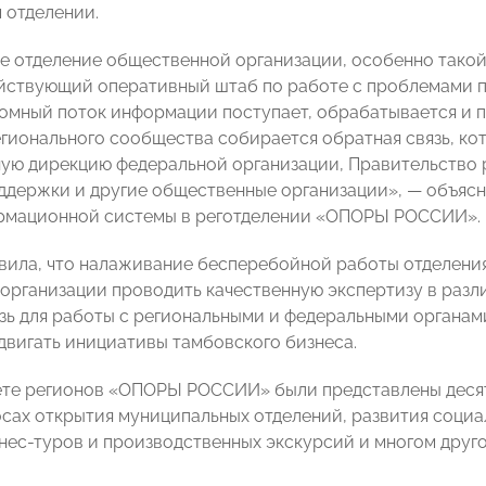
 отделении.
е отделение общественной организации, особенно тако
йствующий оперативный штаб по работе с проблемами 
ромный поток информации поступает, обрабатывается и п
егионального сообщества собирается обратная связь, ко
ую дирекцию федеральной организации, Правительство р
ддержки и другие общественные организации», — объяс
рмационной системы в реготделении «ОПОРЫ РОССИИ».
вила, что налаживание бесперебойной работы отделения,
организации проводить качественную экспертизу в разл
зь для работы с региональными и федеральными органами
двигать инициативы тамбовского бизнеса.
ете регионов «ОПОРЫ РОССИИ» были представлены десятк
осах открытия муниципальных отделений, развития социал
нес-туров и производственных экскурсий и многом друго