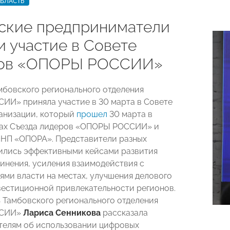
ОБЛАСТЬ
ские предприниматели
и участие в Совете
нов «ОПОРЫ РОССИИ»
мбовского регионального отделения
И» приняла участие в 30 марта в Совете
анизации, который
прошел
30 марта в
ках Съезда лидеров «ОПОРЫ РОССИИ» и
НП «ОПОРА». Представители разных
ились эффективными кейсами развития
инения, усиления взаимодействия с
ями власти на местах, улучшения делового
вестиционной привлекательности регионов.
 Тамбовского регионального отделения
ССИИ»
Лариса Сенникова
рассказала
телям об использовании цифровых