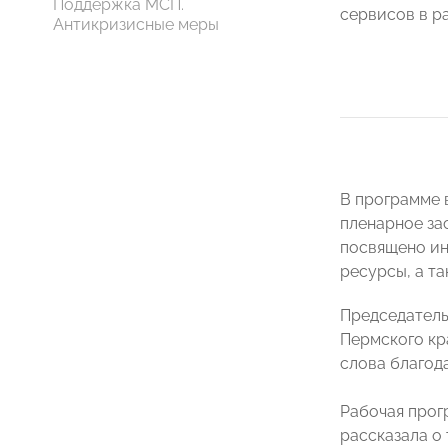
Поддержка МСП.
сервисов в р
Антикризисные меры
В программе 
пленарное за
посвящено ин
ресурсы, а т
Председатель
Пермского кр
слова благод
Рабочая прог
рассказала о