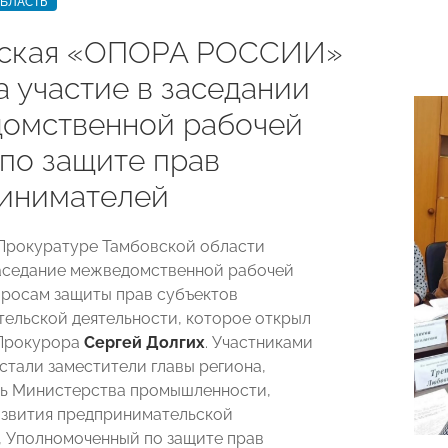
ОБЛАСТЬ
вская «ОПОРА РОССИИ»
а участие в заседании
омственной рабочей
 по защите прав
инимателей
 Прокуратуре Тамбовской области
аседание межведомственной рабочей
просам защиты прав субъектов
ельской деятельности, которое открыл
 Прокурора
Сергей Долгих
. Участниками
стали заместители главы региона,
ль Министерства промышленности,
азвития предпринимательской
, Уполномоченный по защите прав