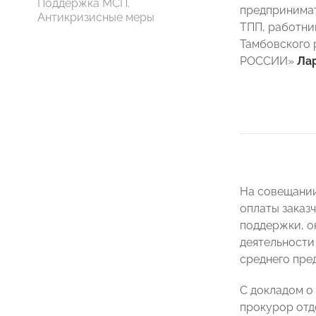
Поддержка МСП.
предпринимат
Антикризисные меры
ТПП, работни
Тамбовского 
РОССИИ»
Ла
На совещании
оплаты заказ
поддержки, о
деятельности
среднего пре
С докладом о
прокурор отд