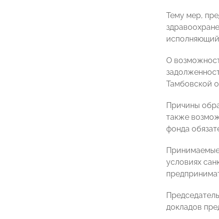
Тему мер, пр
здравоохране
исполняющий
О возможност
задолженност
Тамбовской 
Причины обра
также возмож
фонда обязат
Принимаемые 
условиях сан
предпринима
Председатель
докладов пре