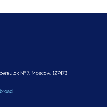
pereulok № 7, Moscow, 127473
Abroad