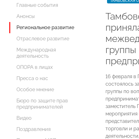
ТАМБОВСКАЯ 
Главные события
Тамбо
Анонсы
принял
Региональное развитие
межвед
Отраслевое развитие
группы
Международная
деятельность
предпр
ОПОРА в лицах
16 февраля в
Пресса о нас
состоялось з
Особое мнение
группы по во
предпринимат
Бюро по защите прав
заместитель
предпринимателей
мероприятия 
Видео
представите
торговли и р
Поздравления
деятельности