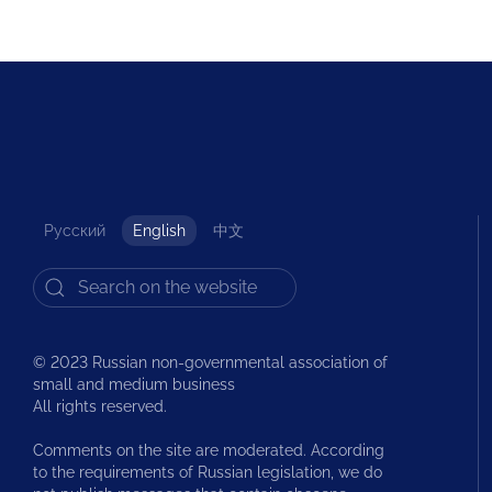
Русский
English
中文
© 2023 Russian non-governmental association of
small and medium business
All rights reserved.
Comments on the site are moderated. According
to the requirements of Russian legislation, we do