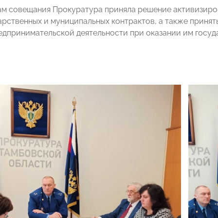
ам совещания Прокуратура приняла решение активизиро
арственных и муниципальных контрактов, а также принят
едпринимательской деятельности при оказании им госу