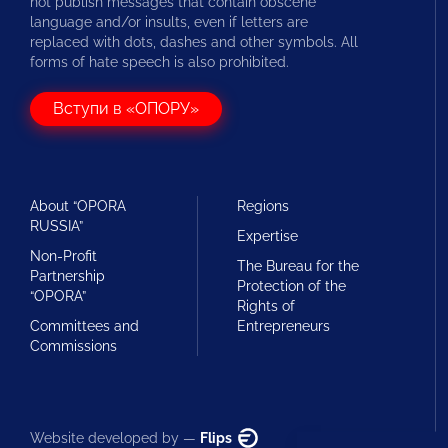
not publish messages that contain obscene
language and/or insults, even if letters are
replaced with dots, dashes and other symbols. All
forms of hate speech is also prohibited.
Вступи в «ОПОРУ»
About “OPORA
Regions
RUSSIA”
Expertise
Non-Profit
The Bureau for the
Partnership
Protection of the
“OPORA”
Rights of
Committees and
Entrepreneurs
Commissions
Website developed by —
Flips