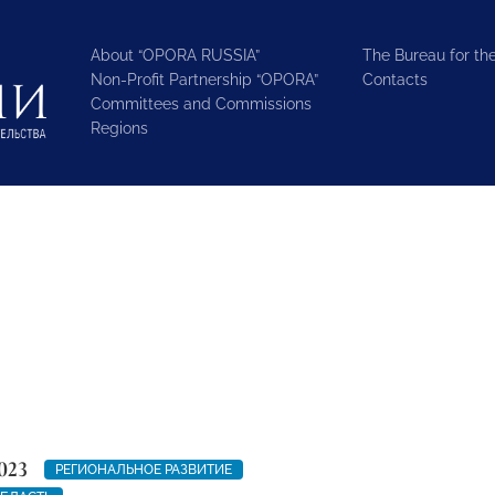
About “OPORA RUSSIA”
The Bureau for the
Non-Profit Partnership “OPORA”
Contacts
Committees and Commissions
Regions
023
РЕГИОНАЛЬНОЕ РАЗВИТИЕ