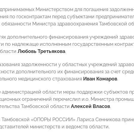
едпринимаемых Министерством для погашения задолжен
ния по госконтрактам перед субъектами предпринимател
 обязанности Министра здравоохранения Тамбовской о
ях дополнительного финансирования учреждений здраво
и по надлежаще исполненным государственным контракт
области
Любовь Третьякова
.
зования задолженности у областных учреждений здраво
ности дополнительного их финансирования за счет сред
ельного медицинского страхования
Иван Комаров
.
администрацией области меры поддержки субъектов пр
кционных ограничений перечислил и.о. Министра промыш
тельства Тамбовской области
Алексей Власов
.
 Тамбовской «ОПОРЫ РОССИИ» Лариса Сенникова приня
дставителей министерств и ведомств области.