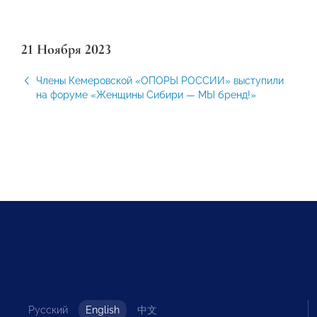
21 Ноября 2023
Члены Кемеровской «ОПОРЫ РОССИИ» выступили
на форуме «Женщины Сибири — МЫ бренд!»
Русский
English
中文