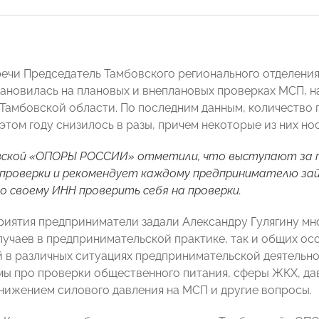
речи Председатель Тамбовского регионального отделе
ановилась на плановых и внеплановых проверках МСП, н
Тамбовской области. По последним данным, количество
этом году снизилось в разы, причем некоторые из них но
вской «ОПОРЫ РОССИИ» отметили, что выступают за п
 проверки и рекомендует каждому предпринимателю за
о своему ИНН проверить себя на проверки.
риятия предприниматели задали Александру Гулягину мн
лучаев в предпринимательской практике, так и общих о
 в различных ситуациях предпринимательской деятельнос
мы про проверки общественного питания, сферы ЖКХ, дав
снижением силового давления на МСП и другие вопросы.