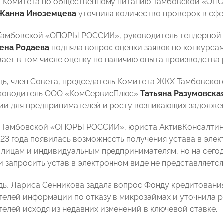
ь Комитета по общественному питанию Тамбовской «ОП
Жанна Иноземцева
уточнила количество проверок в сфе
Тамбовской «ОПОРЫ РОССИИ», руководитель тендерной
ена Родаева
подняла вопрос оценки заявок по конкурсам
ает в том числе оценку по наличию опыта производства 
дь, член Совета, председатель Комитета ЖКХ Тамбовско
ководитель ООО «КомСервисПлюс»
Татьяна Разумовска
ии для предпринимателей и росту возникающих задолжен
а Тамбовской «ОПОРЫ РОССИИ», юриста АктивКонсалти
2023 года появилась возможность получения устава в эл
лицам и индивидуальным предпринимателям, но на сегод
и запросить устав в электронном виде не представляетс
дь, Лариса Сенникова задала вопрос Фонду кредитовани
елей информации по отказу в микрозаймах и уточнила р
елей исходя из недавних изменений в ключевой ставке.