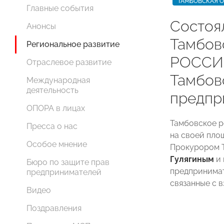
ТАМБОВСКАЯ 
Главные события
Состоя
Анонсы
Тамбо
Региональное развитие
РОССИИ
Отраслевое развитие
Тамбов
Международная
деятельность
предпр
ОПОРА в лицах
Тамбовское 
Пресса о нас
на своей пло
Особое мнение
Прокурором 
Гулягиным
и 
Бюро по защите прав
предпринимат
предпринимателей
связанные с 
Видео
Поздравления