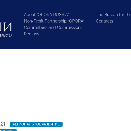
About “OPORA RUSSIA”
The Bureau for the
Non-Profit Partnership “OPORA”
Contacts
Committees and Commissions
Regions
023
РЕГИОНАЛЬНОЕ РАЗВИТИЕ