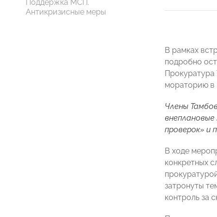
Поддержка МСП.
Антикризисные меры
В рамках вст
подробно ост
Прокуратура 
мораторию в 
Члены Тамбо
внеплановые
проверок»
и п
В ходе мероп
конкретных с
прокуратурой
затронуты те
контроль за 