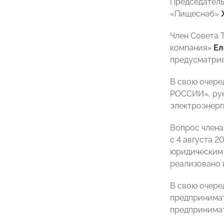
Председател
«Пищеснаб»
Член Совета 
компания»
Ел
предусматрив
В свою очере
РОССИИ», ру
электроэнерг
Вопрос член
с 4 августа 
юридическим 
реализовано 
В свою очере
предпринимат
предпринимат