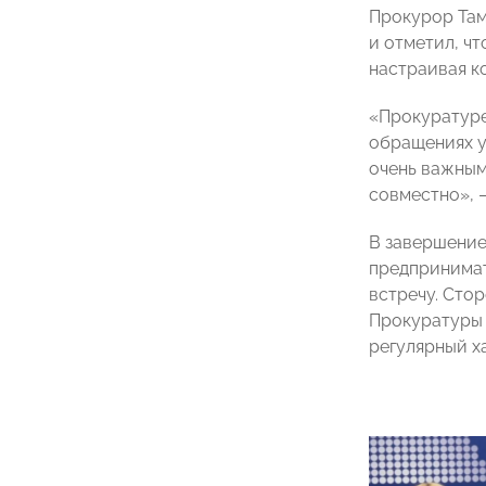
Прокурор Там
и отметил, ч
настраивая к
«Прокуратуре
обращениях у
очень важным
совместно», 
В завершение
предпринимат
встречу. Сто
Прокуратуры 
регулярный х