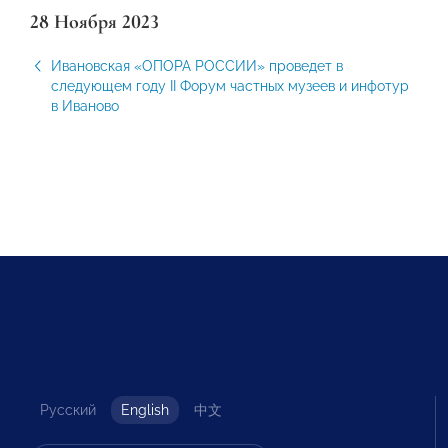
28 Ноября 2023
Ивановская «ОПОРА РОССИИ» проведет в
следующем году II Форум частных музеев и инфотур
в Иваново
Русский
English
中文