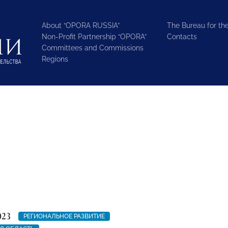
About “OPORA RUSSIA”
The Bureau for the
Non-Profit Partnership “OPORA”
Contacts
Committees and Commissions
Regions
023
РЕГИОНАЛЬНОЕ РАЗВИТИЕ