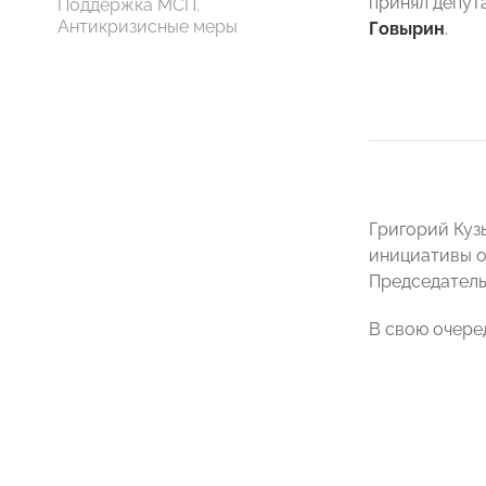
принял депут
Поддержка МСП.
Антикризисные меры
Говырин
.
Григорий Куз
инициативы 
Председатель
В свою очере