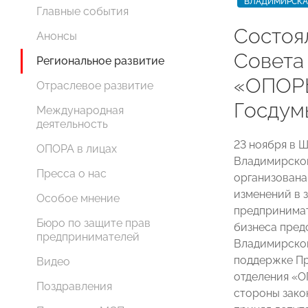
ВЛАДИМИРСКА
Главные события
Состоя
Анонсы
Совета
Региональное развитие
«ОПОРЫ
Отраслевое развитие
Госдум
Международная
деятельность
23 ноября в 
ОПОРА в лицах
Владимирског
Пресса о нас
организована
изменений в 
Особое мнение
предпринимат
Бюро по защите прав
бизнеса пре
предпринимателей
Владимирско
поддержке Пр
Видео
отделения 
Поздравления
стороны зако