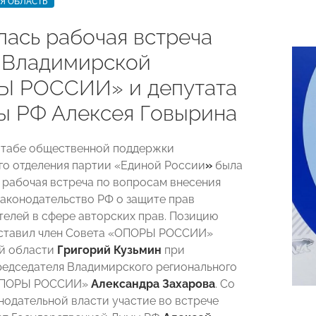
Я ОБЛАСТЬ
лась рабочая встреча
 Владимирской
 РОССИИ» и депутата
ы РФ Алексея Говырина
Штабе общественной поддержки
о отделения партии «Единой России
»
была
 рабочая встреча по вопросам внесения
законодательство РФ о защите прав
елей в сфере авторских прав. Позицию
дставил член Совета «ОПОРЫ РОССИИ»
й области
Григорий Кузьмин
при
едседателя Владимирского регионального
«ОПОРЫ РОССИИ»
Александра Захарова
. Со
нодательной власти участие во встрече