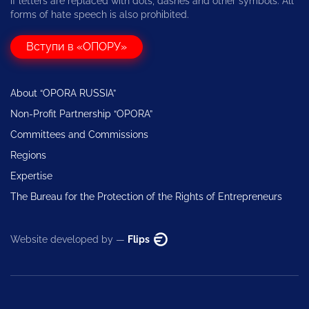
if letters are replaced with dots, dashes and other symbols. All
forms of hate speech is also prohibited.
Вступи в «ОПОРУ»
About “OPORA RUSSIA”
Non-Profit Partnership “OPORA”
Committees and Commissions
Regions
Expertise
The Bureau for the Protection of the Rights of Entrepreneurs
Website developed by —
Flips