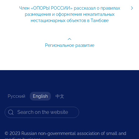
Член «ОПОРЫ РОССИИ» рассказал о правилах
размещения и оформления некапитальных
нестационарных объектов в Тамбове
Региональное развитие
Русский
English
中文
© 2023 Russian non-governmental association of small and