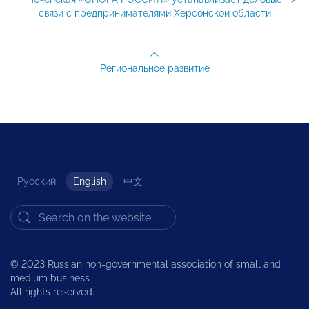
связи с предпринимателями Херсонской области
Региональное развитие
Русский
English
中文
© 2023 Russian non-governmental association of small and
medium business
All rights reserved.