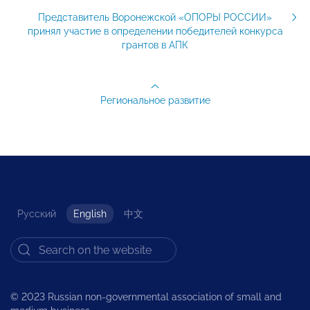
Представитель Воронежской «ОПОРЫ РОССИИ»
принял участие в определении победителей конкурса
грантов в АПК
Региональное развитие
Русский
English
中文
© 2023 Russian non-governmental association of small and