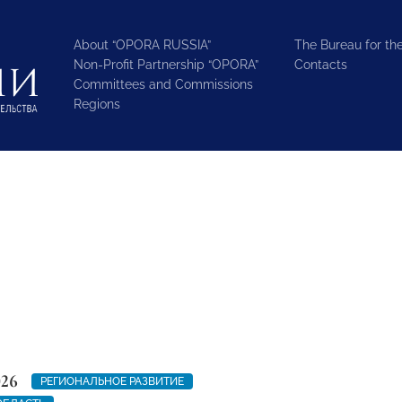
About “OPORA RUSSIA”
The Bureau for the
Non-Profit Partnership “OPORA”
Contacts
Committees and Commissions
Regions
026
РЕГИОНАЛЬНОЕ РАЗВИТИЕ