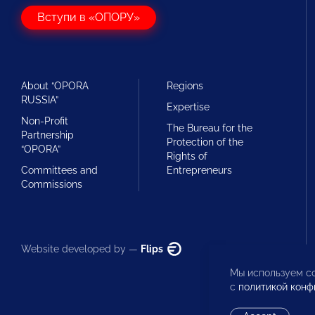
Вступи в «ОПОРУ»
About “OPORA
Regions
RUSSIA”
Expertise
Non-Profit
The Bureau for the
Partnership
Protection of the
“OPORA”
Rights of
Committees and
Entrepreneurs
Commissions
Website developed by —
Flips
Мы используем co
с
политикой конф