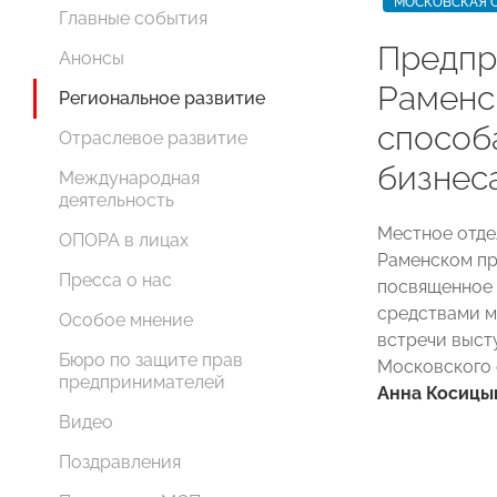
МОСКОВСКАЯ 
Главные события
Предпр
Анонсы
Раменс
Региональное развитие
способ
Отраслевое развитие
бизнес
Международная
деятельность
Местное отд
ОПОРА в лицах
Раменском пр
Пресса о нас
посвященное
средствами м
Особое мнение
встречи выст
Бюро по защите прав
Московского
предпринимателей
Анна Косицы
Видео
Поздравления