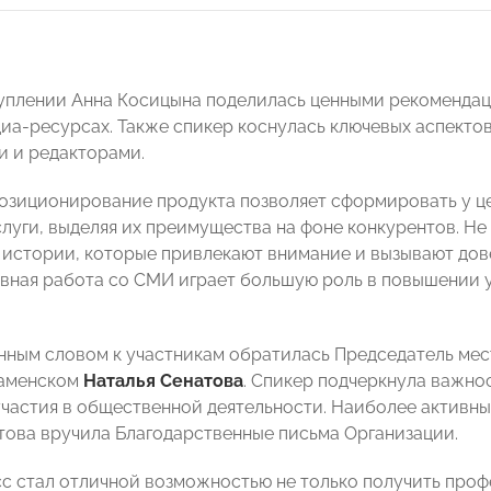
уплении Анна Косицына поделилась ценными рекомендаци
диа-ресурсах. Также спикер коснулась ключевых аспекто
 и редакторами.
озиционирование продукта позволяет сформировать у ц
слуги, выделяя их преимущества на фоне конкурентов. Не
 истории, которые привлекают внимание и вызывают дов
ивная работа со СМИ играет большую роль в повышении 
нным словом к участникам обратилась Председатель м
аменском
Наталья Сенатова
. Спикер подчеркнула важно
участия в общественной деятельности. Наиболее активн
това вручила Благодарственные письма Организации.
с стал отличной возможностью не только получить проф