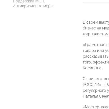
Поддержка МСП.
Антикризисные меры
В своем выст
бизнес на ме
журналистами
«Грамотное п
товара или у
рассказывать
того, эффект
Косицына.
С приветстве
РОССИИ» в Р
регулярного 
Наталья Сена
«Мастер-клас