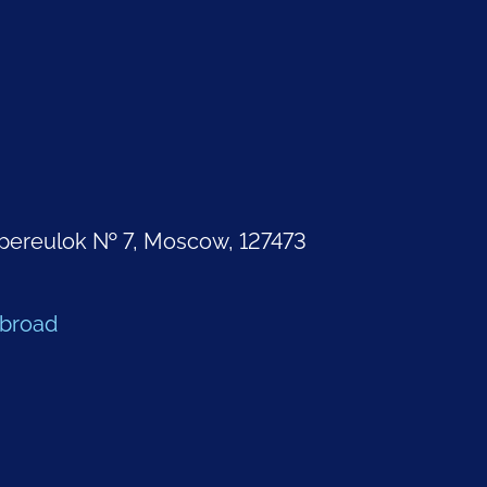
pereulok № 7, Moscow, 127473
Abroad