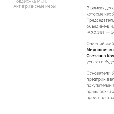
Поддержка МСП.
Антикризисные меры
В рамках дел
которые необ
Председатель
объединений,
РОССИИ” — об
Олимпийский
Мирошничен
Светлана Ко
успеха и буде
Основатели б
предпринимат
покупателей 
пришлось сто
производства