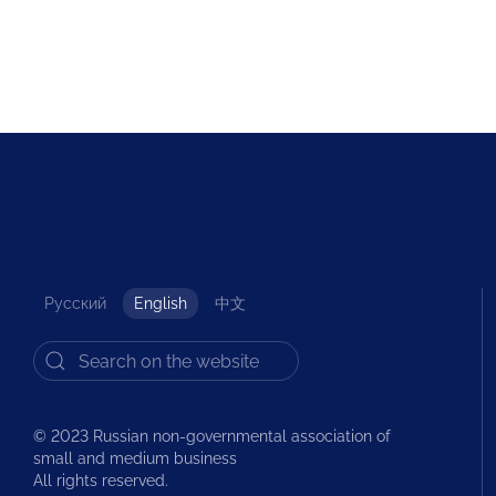
Русский
English
中文
© 2023 Russian non-governmental association of
small and medium business
All rights reserved.