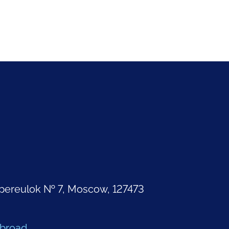
pereulok № 7, Moscow, 127473
Abroad