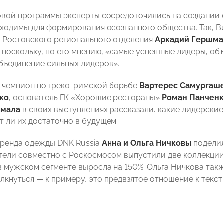
овой программы эксперты сосредоточились на создании 
ходимы для формирования осознанного общества. Так,
 Ростовского регионального отделения
Аркадий Гершма
 поскольку, по его мнению, «самые успешные лидеры, объ
ъединение сильных лидеров».
 чемпион по греко-римской борьбе
Вартерес Самургаш
ко
, основатель ГК «Хорошие рестораны»
Роман Панчен
чмала
в своих выступлениях рассказали, какие лидерски
т ли их достаточно в будущем.
ренда одежды DNK Russia
Анна и Ольга Ничковы
поделил
ели совместно с Роскосмосом выпустили две коллекции.
в мужском сегменте выросла на 150%. Ольга Ничкова так
лкнуться — к примеру, это предвзятое отношение к текс
.