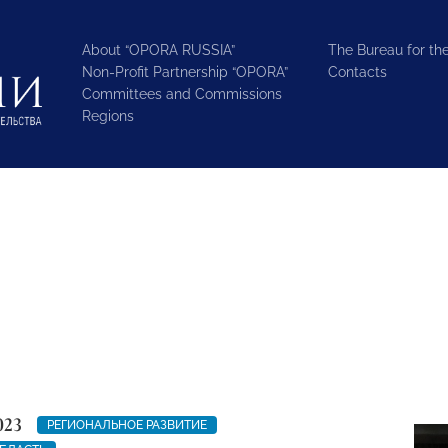
About “OPORA RUSSIA”
The Bureau for the
Non-Profit Partnership “OPORA”
Contacts
Committees and Commissions
Regions
023
РЕГИОНАЛЬНОЕ РАЗВИТИЕ