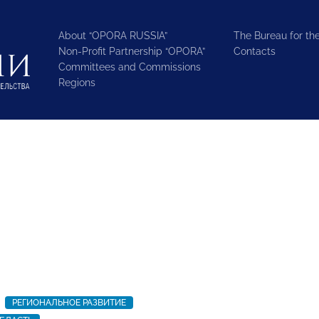
About “OPORA RUSSIA”
The Bureau for the
Non-Profit Partnership “OPORA”
Contacts
Committees and Commissions
Regions
РЕГИОНАЛЬНОЕ РАЗВИТИЕ