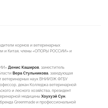
одители кормов и ветеринарных
сии и Китая, члены «ОПОРЫ РОССИИ» и
СИИ»
Денис Каширов
, заместитель
бласти
Вера Стульникова
, заведующая
ат ветеринарных наук ВНИИЗЖ ФГБУ
рофессор, декан Колледжа ветеринарной
кого и лесного хозяйства, президент
етеринарной медицины
Хоухуэй Сун
,
 бренда Greenmade и профессиональной