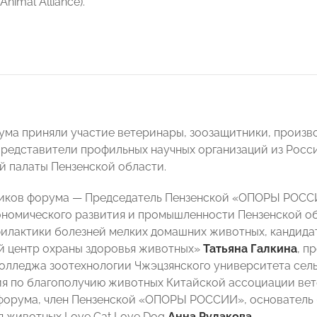
Animal Alliance).
ума приняли участие ветеринары, зоозащитники, произв
представители профильных научных организаций из Рос
 палаты Пензенской области.
ников форума — Председатель Пензенской «ОПОРЫ РОС
номического развития и промышленности Пензенской о
илактики болезней мелких домашних животных, кандид
 центр охраны здоровья животных»
Татьяна Галкина
, п
олледжа зоотехнологии Чжэцзянского университета сельс
я по благополучию животных Китайской ассоциации в
форума, член Пензенской «ОПОРЫ РОССИИ», основатель
я животных Love Cat Love Dog
Анна Рудакова
.