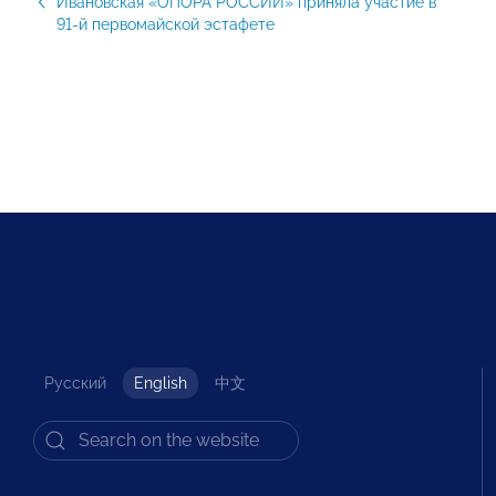
Ивановская «ОПОРА РОССИИ» приняла участие в
91-й первомайской эстафете
Русский
English
中文