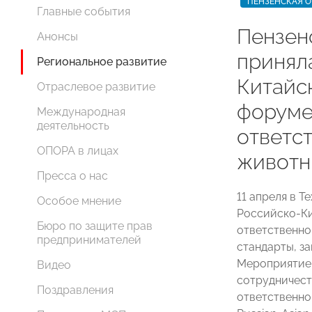
ПЕНЗЕНСКАЯ О
Главные события
Пензен
Анонсы
принял
Региональное развитие
Китайс
Отраслевое развитие
форуме
Международная
деятельность
ответс
ОПОРА в лицах
живот
Пресса о нас
11 апреля в 
Особое мнение
Российско-К
Бюро по защите прав
ответственно
предпринимателей
стандарты, з
Мероприятие 
Видео
сотрудничест
Поздравления
ответственно