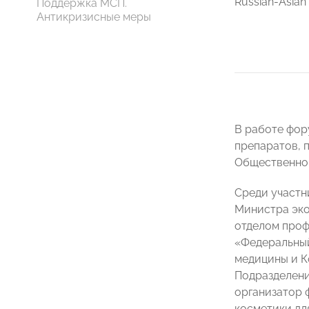
Russian-Asian 
Поддержка МСП.
Антикризисные меры
В работе фор
препаратов, 
Общественной
Среди участ
Министра эко
отделом проф
«Федеральный
медицины и К
Подразделени
организатор 
косметики дл