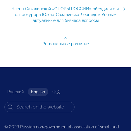
Члены Сахалинской «ОПОРЫ РОССИИ» обсудили с и.
о. прокурора Южно-Сахалинска Леонидом Усовым
актуальные для бизнеса вопросы
Региональное развитие
Русский
English
中文
© 2023 Russian non-governmental association of small and