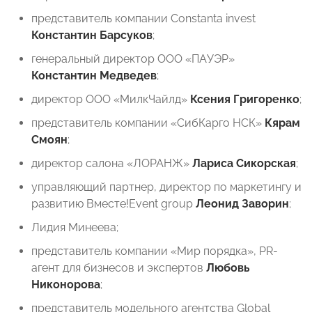
представитель компании Constanta invest
Константин Барсуков
;
генеральный директор ООО «ПАУЭР»
Константин Медведев
;
директор ООО «МилкЧайлд»
⁠Ксения Григоренко
;
представитель компании «СибКарго НСК»
Кярам
Смоян
;
директор салона «ЛОРАНЖ»
Лариса Сикорская
;
управляющий партнер, директор по маркетингу и
развитию Вместе!Event group
Леонид Заворин
;
Лидия Минеева;
представитель компании «Мир порядка», PR-
агент для бизнесов и экспертов
Любовь
Никонорова
;
представитель модельного агентства Global