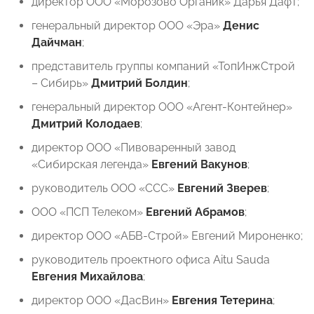
⁠директор ООО «Морозово Органик» Дарья Дафт;
генеральный директор ООО «Эра»
Денис
Дайчман
;
представитель группы компаний «ТопИнжСтрой
– Сибирь»
Дмитрий Болдин
;
генеральный директор ООО «Агент-Контейнер»
Дмитрий Колодаев
;
⁠директор ООО «Пивоваренный завод
«Сибирская легенда»
Евгений Вакунов
;
⁠руководитель ООО «ССС»
Евгений Зверев
;
ООО «ПСП Телеком»
Евгений Абрамов
;
директор ООО «АБВ-Строй» Евгений Мироненко;
руководитель проектного офиса Aitu Sauda
Евгения Михайлова
;
директор ООО «ДасВин»
Евгения Тетерина
;