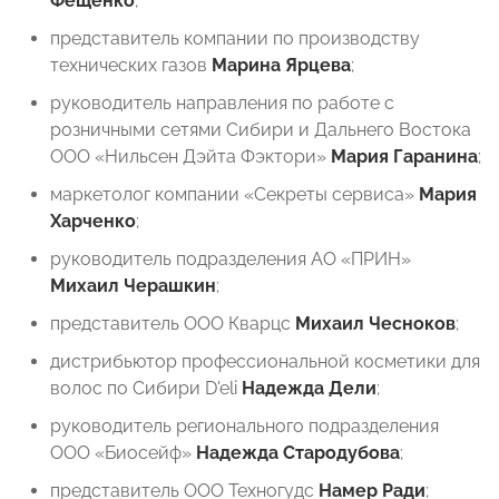
Фещенко
;
представитель компании по производству
технических газов
⁠Марина Ярцева
;
руководитель направления по работе с
розничными сетями Сибири и Дальнего Востока
ООО «Нильсен Дэйта Фэктори»
Мария Гаранина
;
маркетолог компании «Секреты сервиса»
Мария
Харченко
;
руководитель подразделения АО «ПРИН»
Михаил Черашкин
;
представитель ООО Кварцс
Михаил Чесноков
;
дистрибьютор профессиональной косметики для
волос по Сибири D'eli
Надежда Дели
;
руководитель регионального подразделения
ООО «Биосейф»
Надежда Стародубова
;
представитель ООО Техногудс
Намер Ради
;