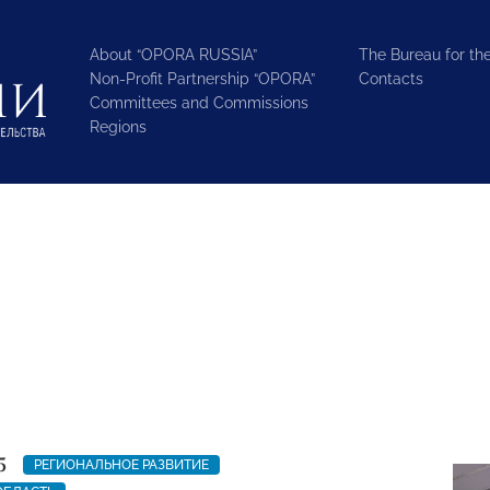
About “OPORA RUSSIA”
The Bureau for the
Non-Profit Partnership “OPORA”
Contacts
Committees and Commissions
Regions
5
РЕГИОНАЛЬНОЕ РАЗВИТИЕ