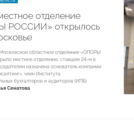
ОБЛАСТЬ
местное отделение
Ы РОССИИ» открылось
осковье
 Московское областное отделение «ОПОРЫ
ыло местное отделение, ставшее 24-м в
дседателем назначена основатель компании
салтинг», член Института
ьных бухгалтеров и аудиторов (ИПБ)
ья Сенатова
.