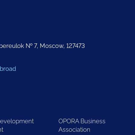
pereulok № 7, Moscow, 127473
Abroad
Development
OPORA Business
nt
Association