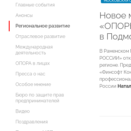
МОСКОВСКАЯ 
Главные события
Новое 
Анонсы
«ОПОР
Региональное развитие
в Подм
Отраслевое развитие
Международная
В Раменском
деятельность
РОССИИ» откр
ОПОРА в лицах
регионе. Пре
«Финсофт Кон
Пресса о нас
профессионал
Особое мнение
России
Натал
Бюро по защите прав
предпринимателей
Видео
Поздравления