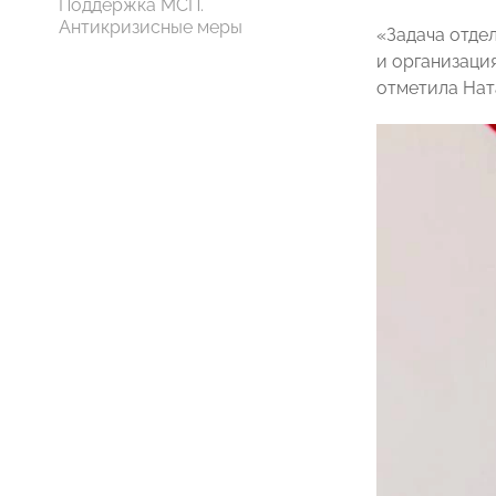
Поддержка МСП.
Антикризисные меры
«Задача отде
и организаци
отметила Нат