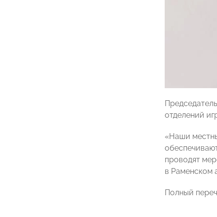
Председател
отделений иг
«Наши местны
обеспечивают
проводят мер
в Раменском 
Полный переч