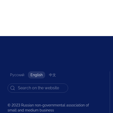
Русский
English
中文
© 2023 Russian non-governmental association of
small and medium business