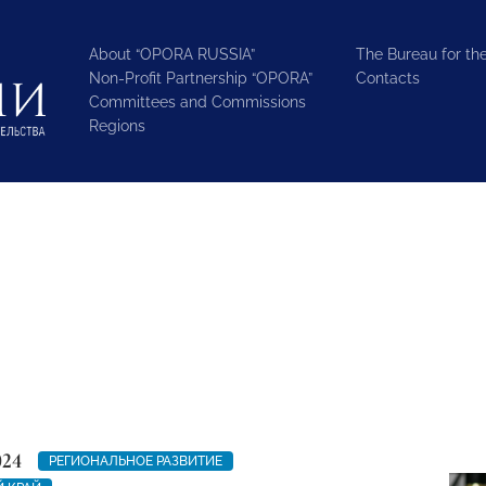
About “OPORA RUSSIA”
The Bureau for the
Non-Profit Partnership “OPORA”
Contacts
Committees and Commissions
Regions
024
РЕГИОНАЛЬНОЕ РАЗВИТИЕ