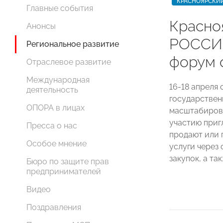
КРАСНОЯРСКИЙ
Главные события
Красно
Анонсы
РОССИИ
Региональное развитие
форум 
Отраслевое развитие
Международная
16-18 апреля
деятельность
государствен
ОПОРА в лицах
масштабирова
участию приг
Пресса о нас
продают или 
Особое мнение
услуги через
закупок, а та
Бюро по защите прав
предпринимателей
Видео
Поздравления