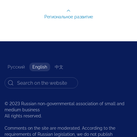
Региональное развитие
Русский
English
中文
© 2023 Russian non-governmental association of small and
medium business
All rights reserved.
Comments on the site are moderated. According to the
requirements of Russian legislation, we do not publish