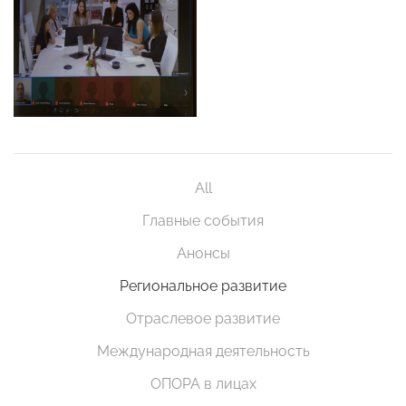
All
Главные события
Анонсы
Региональное развитие
Отраслевое развитие
Международная деятельность
ОПОРА в лицах