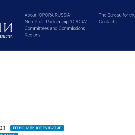
About “OPORA RUSSIA”
The Bureau for the
Non-Profit Partnership “OPORA”
Contacts
Committees and Commissions
Regions
23
РЕГИОНАЛЬНОЕ РАЗВИТИЕ