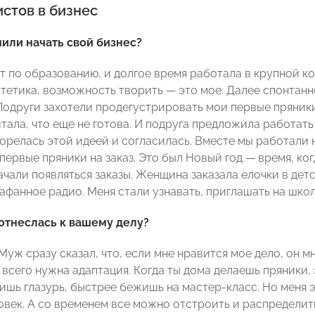
стов в бизнес
или начать свой бизнес?
т по образованию, и долгое время работала в крупной к
стетика, возможность творить — это мое. Далее спонтан
одруги захотели продегустрировать мои первые пряники, 
читала, что еще не готова. И подруга предложила работать
горелась этой идеей и согласилась. Вместе мы работали 
 первые пряники на заказ. Это был Новый год — время, ког
чали появляться заказы. Женщина заказала елочки в детски
афанное радио. Меня стали узнавать, приглашать на шко
отнеслась к вашему делу?
уж сразу сказал, что, если мне нравится мое дело, он м
 всего нужна адаптация. Когда ты дома делаешь пряники, 
ишь глазурь, быстрее бежишь на мастер-класс. Но меня э
век. А со временем все можно отстроить и распределить 