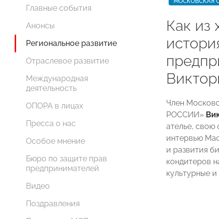
МОСКОВСКАЯ 
Главные события
Как из 
Анонсы
истори
Региональное развитие
предпр
Отраслевое развитие
Виктор
Международная
деятельность
Член Московс
ОПОРА в лицах
РОССИИ»
Ви
Пресса о нас
ателье, свою
интервью Мас
Особое мнение
и развития б
Бюро по защите прав
кондитеров н
предпринимателей
культурные и
Видео
Поздравления