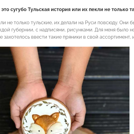
это сугубо Тульская история или их пекли не только т
и не только тульские, их делали на Руси повсюду. Они б
дой губернии, с надписями, рисунками. Для меня было но
 захотелось ввести такие пряники в свой ассортимент, и