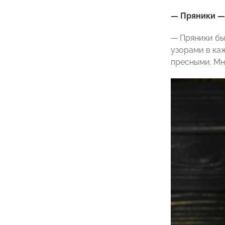
— Пряники — 
— Пряники был
узорами в каж
пресными. Мне