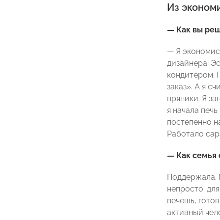
Из экономи
— Как вы реш
— Я экономис
дизайнера. Э
кондитером. П
заказ». А я с
пряники. Я за
я начала печь
постепенно на
Работало сар
— Как семья 
Поддержала. М
непросто: для
печешь, готов
активный чело