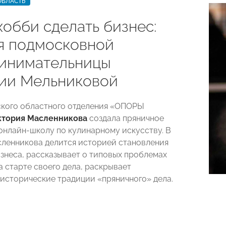
ОБЛАСТЬ
хобби сделать бизнес:
я подмосковной
инимательницы
ии Мельниковой
кого областного отделения «ОПОРЫ
ктория Масленникова
создала пряничное
 онлайн-школу по кулинарному искусству. В
ленникова делится историей становления
изнеса, рассказывает о типовых проблемах
а старте своего дела, раскрывает
 исторические традиции «пряничного» дела.