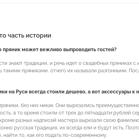
то часть истории
о пряник может вежливо выпроводить гостей?
ости знают традиции, и речь идет о свадебных пряниках 
 такими пряниками, отчего их называли разгонными. Посл
ки на Руси всегда стоили дешево, а вот аксессуары к 
пряники, без них никак. Они вырезались преимущественно
ость, в то время стоили от трех до пятнадцати рублей 
а кроме разных надписей мастера вырезали свою фамилию.
онно русская традиция, их всегда ели и будут есть. Поэ
, найти то, как его подать по-современному.