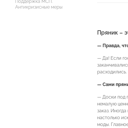
Поддержка МСП.
Антикризисные меры
Пряник – э
— Правда, чт
— Да! Если г
заканчивались
расходились.
— Сами пряни
— Доски под 
немалую ценн
заказ. Иногд
настолько иск
моды. Главное