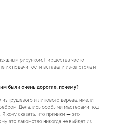
с изящным рисунком. Пиршества часто
е их подачи гости вставали из-за стола и
ним были очень дорогие, почему?
 из грушевого и липового дерева, имели
серебром. Делались особыми мастерами под
 Я хочу сказать, что пряники
—
это
тому это лакомство никогда не выйдет из