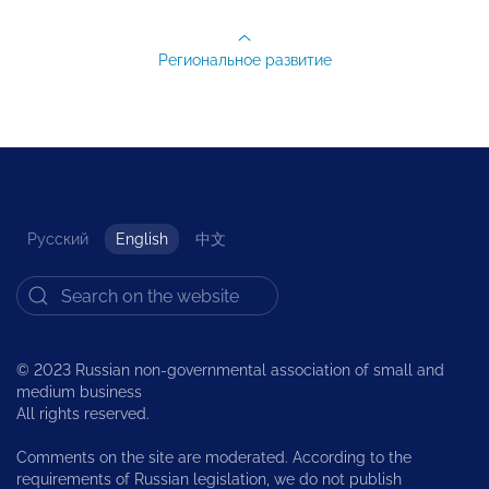
Региональное развитие
Русский
English
中文
© 2023 Russian non-governmental association of small and
medium business
All rights reserved.
Comments on the site are moderated. According to the
requirements of Russian legislation, we do not publish